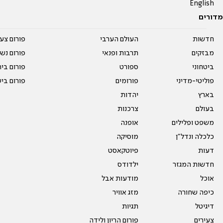
English
מדורים
חדשות
העולם הערבי
פורום צע
מבזקים
תרבות ופנאי
פורום נשו
ביטחוני
ספורט
פורום בי
פוליטי-מדיני
פורומים
פורום בי
בארץ
יהדות
בעולם
צרכנות
משפט ופלילים
אופנה
כלכלה ונדל"ן
מוסיקה
דעות
פיוטקאסט
חדשות המגזר
ילדודס
אוכל
מודעות אבל
כיפה שחורה
מזג אוויר
דיגיטל
תגיות
צעירים
פורום הריון ולידה