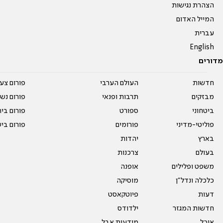
הצהרת נגישות
המייל האדום
עברית
English
מדורים
חדשות
העולם הערבי
פורום צע
מבזקים
תרבות ופנאי
פורום נשו
ביטחוני
ספורט
פורום בי
פוליטי-מדיני
פורומים
פורום בי
בארץ
יהדות
בעולם
צרכנות
משפט ופלילים
אופנה
כלכלה ונדל"ן
מוסיקה
דעות
פיוטקאסט
חדשות המגזר
ילדודס
אוכל
מודעות אבל