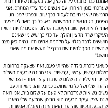
אומנם כבר כתבתי על זה כאן, אבל בעקבות שיחות רבות
שערכתי בזמן האחרון עם אנשים מכל צידי המתרס, אני
מרגישה שאני חייבת לעסוק בכך שוב, ובפרט לפני חג
הפסח, חג הגאולה הממשמש ובא. כל כך כואב לי ומצער
אותי לראות איך שוב הקיטוב והפילוג הופכים להיות השיח
העיקרי שרק מקצין והולך, עד כדי כך שיש מי שאינם
חוששים לדבר בגלוי על מלחמת אחים ח"ו. נהיה כאן מצב
שהשלום הפך להיות שם נרדף ל"תעשו את מה שאני
חושב!"
כשאני נזכרת בילדה שהייתי פעם, זאת שצעקה ברחובות
"שלום עכשיו, עכשיו, עכשיו!", אני מבינה שבעצם השלום
שדיברתי עליו היה שלום שיש בו רק צד אחד - הצד של
הדעה שלי ושל כל מי שחושב כמוני, וזהו. משיחות עם
נשים נשואות שמדברות לא פעם על שלום בית, אני רואה
שגם אצלן עיקר הבעיה הוא הרצון שהדעה שלי היא זו
שתקבע. ומכיוון שהדעה הזאת אינה מקבלת אפשרות