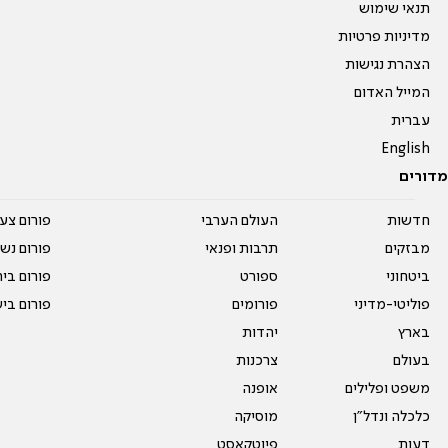
תנאי שימוש
מדיניות פרטיות
הצהרת נגישות
המייל האדום
עברית
English
מדורים
חדשות
העולם הערבי
פורום צע
מבזקים
תרבות ופנאי
פורום נשו
ביטחוני
ספורט
פורום בי
פוליטי-מדיני
פורומים
פורום בי
בארץ
יהדות
בעולם
צרכנות
משפט ופלילים
אופנה
כלכלה ונדל"ן
מוסיקה
דעות
פיוטקאסט