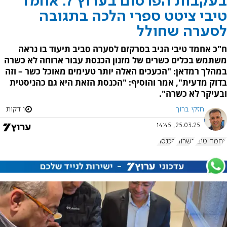
בעקבות הפרסום בערוץ 7: אחמד
טיבי ציטט ספרי הלכה בתגובה
לסערה שחולל
ח"כ אחמד טיבי הגיב בסרקזם לסערה סביב תיעוד בו נראה
משתמש בכלים כשרים של מזנון הכנסת עבור ארוחה לא כשרה
במהלך רמדאן: "הכעכים האלה יותר טעימים מאוכל כשר – וזה
בדוק מדעית", אמר והוסיף: "הכנסת הזאת היא גם כהניסטית
ובעיקר לא כשרה".
חזקי ברוך
1 דקות
25.03.25, 14:45
אחמד טיבי
כשרות
הכנסת