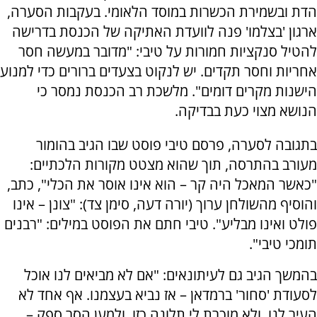
הדת ובשמירת הכשרות במוסד הלאומי. בעקבות הסערה,
ארגון 'בצלמו' פנה לוועדת האתיקה של הכנסת בדרישה
להטיל סנקציות חמורות על טיבי: "מדובר במעשה חסר
אחריות וחסר תקדים. יש לנקוט בצעדים ברורים כדי למנוע
הישנות מקרים דומים". מלשכת רב הכנסת נמסר כי
הנושא מצוי כעת בבדיקה.
בתגובה לסערה, פרסם טיבי פוסט שבו הגיב בהומור
מעורב בהתרסה, תוך שהוא מצטט מקורות הלכתיים:
"כאשר המאכל היה קר – הוא אינו אוסר את הכלי", כתב,
והוסיף מהשולחן ערוך (יורה דעה, סימן צד): "צונן – אינו
פולט ואינו מבליע". טיבי חתם את הפוסט במילים: "רבנים
תומכי טיבי".
בהמשך הגיב גם לעיתונאים: "אם לא מביאים לנו אוכל
לסעודת 'סחור' ברמדאן – אז נביא בעצמנו. אף אחד לא
העיר לנו, ולא מוכרת לי תלונה כזו. ולמען הסר ספק –