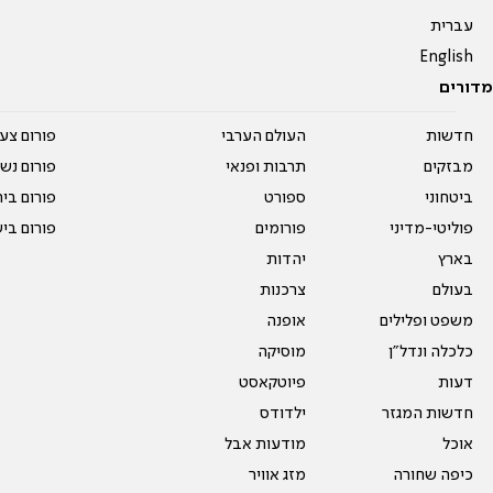
עברית
English
מדורים
חדשות
העולם הערבי
פורום צע
מבזקים
תרבות ופנאי
פורום נשו
ביטחוני
ספורט
פורום בי
פוליטי-מדיני
פורומים
פורום בי
בארץ
יהדות
בעולם
צרכנות
משפט ופלילים
אופנה
כלכלה ונדל"ן
מוסיקה
דעות
פיוטקאסט
חדשות המגזר
ילדודס
אוכל
מודעות אבל
כיפה שחורה
מזג אוויר