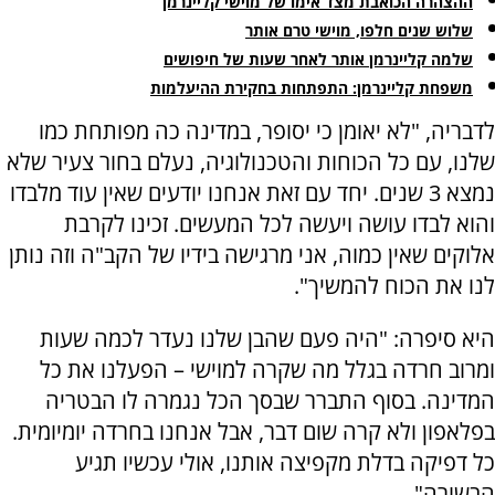
ההצהרה הכואבת מצד אימו של מוישי קליינרמן
שלוש שנים חלפו, מוישי טרם אותר
שלמה קליינרמן אותר לאחר שעות של חיפושים
משפחת קליינרמן: התפתחות בחקירת ההיעלמות
לדבריה, "לא יאומן כי יסופר, במדינה כה מפותחת כמו
שלנו, עם כל הכוחות והטכנולוגיה, נעלם בחור צעיר שלא
נמצא 3 שנים. יחד עם זאת אנחנו יודעים שאין עוד מלבדו
והוא לבדו עושה ויעשה לכל המעשים. זכינו לקרבת
אלוקים שאין כמוה, אני מרגישה בידיו של הקב"ה וזה נותן
לנו את הכוח להמשיך".
היא סיפרה: "היה פעם שהבן שלנו נעדר לכמה שעות
ומרוב חרדה בגלל מה שקרה למוישי – הפעלנו את כל
המדינה. בסוף התברר שבסך הכל נגמרה לו הבטריה
בפלאפון ולא קרה שום דבר, אבל אנחנו בחרדה יומיומית.
כל דפיקה בדלת מקפיצה אותנו, אולי עכשיו תגיע
הבשורה".