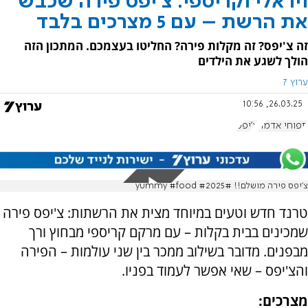
ויראלי וקריספי: צ'יפס פירה שכבש
את הרשת – עם 5 מצרכים בלבד
זה צ'יפס? זה מקלות פירה? החליטו בעצמכם. המתכון הזה
הולך לשגע את הילדים
ערוץ 7
26.03.25, 10:56
תפוחי אדמה
צ'יפס
צ'יפס פירה מושלם!! #yummy #food #2025
טרנד חדש וטעים במיוחד מצית את הרשתות: צ'יפס פירה
שמכינים בבית בקלות – עם מרקם קריספי מבחוץ ורך
מבפנים. מדובר בשילוב ממכר בין שני עולמות – הפירה
והצ'יפס – שאי אפשר לעמוד בפניו.
מצרכים: