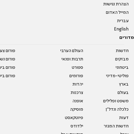
הצהרת נגישות
המייל האדום
עברית
English
מדורים
חדשות
העולם הערבי
פורום צע
מבזקים
תרבות ופנאי
פורום נשו
ביטחוני
ספורט
פורום בי
פוליטי-מדיני
פורומים
פורום בי
בארץ
יהדות
בעולם
צרכנות
משפט ופלילים
אופנה
כלכלה ונדל"ן
מוסיקה
דעות
פיוטקאסט
חדשות המגזר
ילדודס