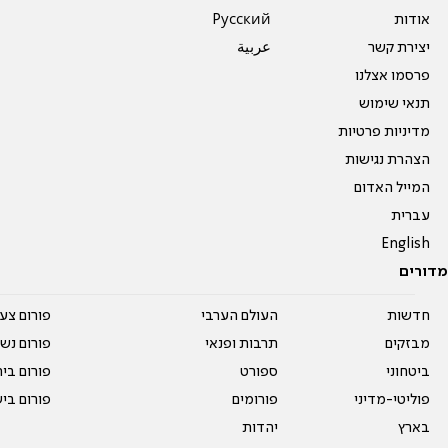
אודות
Pусский
יצירת קשר
عربية
פרסמו אצלנו
תנאי שימוש
מדיניות פרטיות
הצהרת נגישות
המייל האדום
עברית
English
מדורים
חדשות
העולם הערבי
פורום צע
מבזקים
תרבות ופנאי
פורום נשו
ביטחוני
ספורט
פורום בי
פוליטי-מדיני
פורומים
פורום בי
בארץ
יהדות