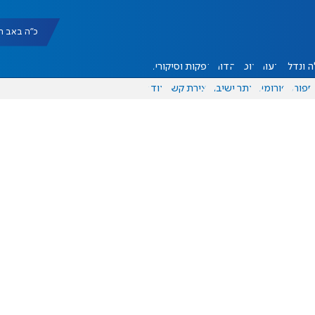
כ"ה באב תשפ"ו |
 ונדל"ן
דעות
אוכל
יהדות
הפקות וסיקורים
ספורט
פורומים
אתר ישיבה
יצירת קשר
עוד