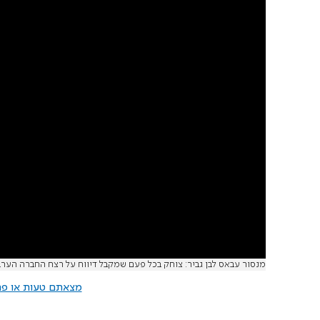
מנסור עבאס לבן גביר: צוחק בכל פעם שמקבל דיווח על רצח החברה הער
מצאתם טעות או פרס