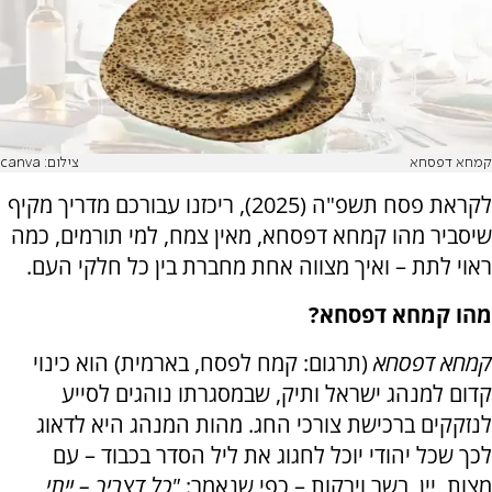
קמחא דפסחא
צילום: canva
לקראת פסח תשפ"ה (2025), ריכזנו עבורכם מדריך מקיף
שיסביר מהו קמחא דפסחא, מאין צמח, למי תורמים, כמה
ראוי לתת – ואיך מצווה אחת מחברת בין כל חלקי העם.
מהו קמחא דפסחא?
קמחא דפסחא
(תרגום: קמח לפסח, בארמית) הוא כינוי
קדום למנהג ישראל ותיק, שבמסגרתו נוהגים לסייע
לנזקקים ברכישת צורכי החג. מהות המנהג היא לדאוג
לכך שכל יהודי יוכל לחגוג את ליל הסדר בכבוד – עם
מצות, יין, בשר וירקות – כפי שנאמר:
"כל דצריך – ייתי