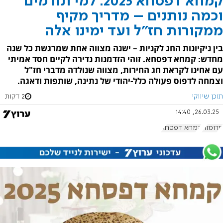
קמחא דפסחא 2025: למי תורמים
וכמה נותנים – מדריך מקיף
ממקורות חז"ל ועד ימינו אלה
בין ניקיונות החג לקניות – ישנה מצווה אחת שמרגשת כל שנה
מחדש: קמחא דפסחא. זוהי הזדמנות נדירה לקיים חסד אמיתי
עם אחינו לקראת חג החירות, מצווה שנולדה מדברי חז"ל
וצמחה לדפוס פעולה כלל-יהודי של נתינה, שותפות ודאגה.
תוכן שיווקי
2 דקות
26.03.25, 14:40
תרומות
קמחא דפסחא