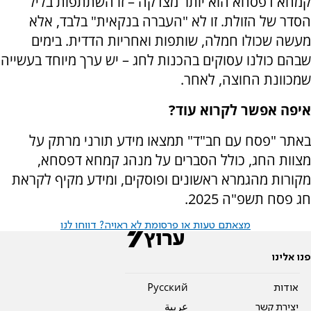
קמחא דפסחא הוא יותר מצדקה – זו השתתפות בליל
הסדר של הזולת. זו לא "העברה בנקאית" בלבד, אלא
מעשה שכולו חמלה, שותפות ואחריות הדדית. בימים
שבהם כולנו עסוקים בהכנות לחג – יש ערך מיוחד בעשייה
שמכוונת החוצה, לאחר.
איפה אפשר לקרוא עוד?
באתר "פסח עם חב"ד" תמצאו מידע תורני מרתק על
מצוות החג, כולל הסברים על מנהג קמחא דפסחא,
מקורות מהגמרא ראשונים ופוסקים, ומידע מקיף לקראת
חג פסח תשפ"ה 2025.
מצאתם טעות או פרסומת לא ראויה? דווחו לנו
פנו אלינו
אודות
Pусский
יצירת קשר
عربية