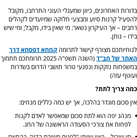
בדורות האחרונים, כיוון שמעגלי העוני התרחבו, מקובל
להפעיל קרנות סיוע ומבצעי חלוקה שמיועדים לקהלים
רחבים – אך העיקרון נשאר: מי שאין בידו, מקבל; ומי שיש
בידו – נותן.
לנוחיותכם מצורף קישור לתרומה
קמחא דפסחא דרך
האתר של חב"ד
(השנה תשפ"ה 2025 תרומתכם תתמוך
במשפחות נזקקות ונפגעי טרור תושבי הדרום בשדרות
ועוטף עזה)
כמה צריך לתת?
אין סכום מוגדר בהלכה, אך יש כמה כללים מנחים:
מנהג יפה הוא לתת סכום שמאפשר לאדם לקנות
לפחות את צורכי הסעודה הראשונה של החג.
מי שיכול – ראוי שייתן "לפנים משורת הדין", בהתאם