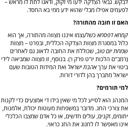
לבקש. גבאי הצדקה ידעו מי זקוק, ודאגו לתת לו מראש –
לפעמים אפילו מבלי שהוא ידע ממי בא החסד.
האם זו חובה מהתורה?
קמחא דפסחא
כשלעצמו איננו מצווה מהתורה, אך הוא
כלול במסגרת מצוות הצדקה הכללית, ובפרט – מצוות
שמחת יום טוב
, שכוללת את החובה לדאוג גם לאחרים
(רמב"ם הלכות יו"ט פרק ו'). בנוסף, זו מצווה שמביאה לידי
ביטוי את ערך
אהבת ישראל
ואת המידות הטובות שעם
ישראל מתברך בהן לדורי דורות.
למי תורמים?
המנהג הוא לסייע לכל מי שאין בידו די אמצעים כדי לקנות
את צורכי החג. מדובר במשפחות מעוטות יכולת, אלמנות,
יתומים, זקנים, עולים חדשים, או כל אדם שמצבו הכלכלי
אינו מאפשר לו לחגוג את החג כראוי.