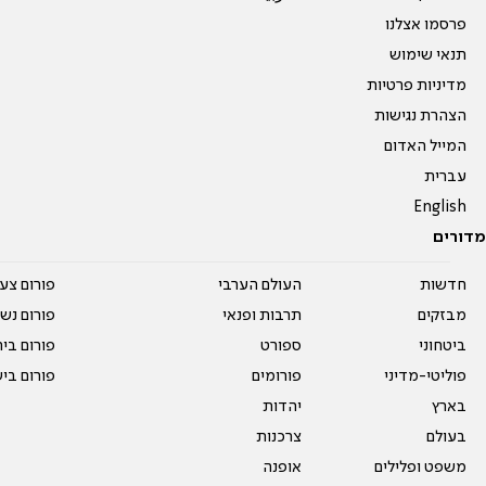
פרסמו אצלנו
תנאי שימוש
מדיניות פרטיות
הצהרת נגישות
המייל האדום
עברית
English
מדורים
חדשות
העולם הערבי
פורום צע
מבזקים
תרבות ופנאי
פורום נשו
ביטחוני
ספורט
פורום בי
פוליטי-מדיני
פורומים
פורום בי
בארץ
יהדות
בעולם
צרכנות
משפט ופלילים
אופנה