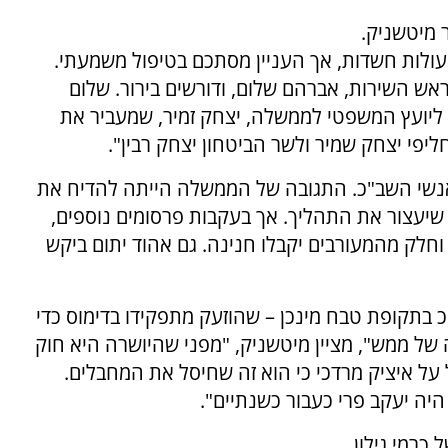
 מיטשניק.
עולות חשדות, אך העניין מסתכם בטיפול משמעתי.
אש השירות, אברהם שלום, ודורשים בירור. שלום
יועץ המשפטי לממשלה, יצחק זמיר, שמעביר את
י יצחק שמיר ולשר הביטחון יצחק רבין".
אנשי השב"כ. התגובה של הממשלה הייתה להדיח את
 שיעצור את התהליך. אך בעקבות פרסומים נוספים,
 והוא וחלק מהמעורבים יקבלו חנינה. גם אהוד יתום ביקש
 בתקופת טבח מינכן – שהוזעק מתפקידו בדימוס כדי
של ממש", מציין מיטשניק, "מפני שהיושרה היא חוק
ל איציק מרדכי כי הוא זה שחיסל את המחבלים.
יה יעקב פרי כעבור כשנתיים".
רמי גילון,