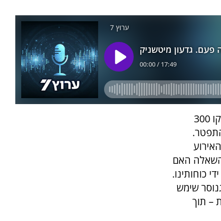
שנים לאחר מכן, בשנת 1984, התרחשה פרשת קו 300
תפטר.
ותה שנה נחטף אוטובוס קו 300, והאירוע
 השאלה האם
י כוחותינו.
גנוסר שימש
 – תוך