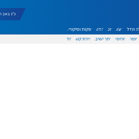
כ"ג באב תשפ"ו |
 ונדל"ן
דעות
אוכל
יהדות
הפקות וסיקורים
ספורט
פורומים
אתר ישיבה
יצירת קשר
עוד