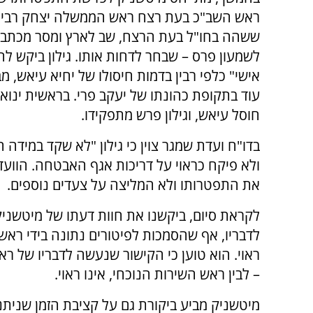
ראש השב"כ בעת רצח ראש הממשלה יצחק רבין. ג
ששהה בחו"ל בעת הרצח, שב לארץ ומסר מכתב
לשמעון פרס – שבחר לדחות אותו. גילון ביקש לה
אישי" כלפי רבין בדמות חיסולו של יחיא עיאש, 
חוסל עיאש, וגילון פרש מתפקידו.
בדו"ח ועדת שמגר צוין כי גילון "לא שקד במידה
ולא פיקח כראוי על דריכות אגף האבטחה. הווע
את התפטרותו ולא המליצה על צעדים נוספים.
לקראת סיום, ביקשנו את חוות דעתו של מיטשני
לדבריו, אף שהסמכות לפיטורים נתונה בידי ראש
ראוי. הוא טוען כי הקישור שנעשה לדבריו של רא
– לבין ראש השירות הנוכחי, אינו ראוי.
מיטשניק מביע ביקורת גם על קציבת הזמן שנית