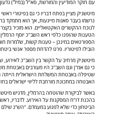
עם חוקר המודיעין והמורשת, סא"ל (במיל') גדעון
מיטשניק מציין בפתח דבריו כי גם בפיטורי ראשי 
נרשמו בעבר סאגות מייגעות, אך הוא מתמקד בר
לנוכח ההקשרים האקטואליים. הוא מזכיר בקצר
הטענות שהופנו כלפי ראש השב"כ יוסף הרמלין
הספורטאים במינכן – טענות קשות, שלמרות חומ
הובילו לפיטוריו. פרט להדחת מספר אנשי ביטחון
מיטשניק מרחיב על הקשר בין השב"כ לאירוע, של
כי גם אמ"ן וגם השב"כ היו מעורבים באבטחת משל
שטיפלה באבטחת המשלחת הישראלית הייתה השג
האבטחה במתכונת מורחבת לליווי ישראלים בחו"
באשר לביקורת שהוטחה בהרמלין, מדגיש מיטשני
בהכנת דו"ח המסקנות על האירוע. לדבריו, ראש ה
הביטחון כדי שלא לפגוע במעמדם. "הש"ג שילם 