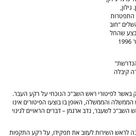
ילון,
 התפטרות
שלים "חוב
מבצע שהחל
עוד בתקופת כהונתו של יעקב פרי. בראשית ינואר 1996
 הנדרשת"
דה קיבלה
ק באשר לפיטורי ראש השב"כ הנוכחי על רקע העבר.
 הממשלה והממשלה, האופן בו בוצעו הפיטורים אינו
ש השב"כ לשעבר, נדב ארגמן – דברים הראויים לגינוי
נה לראש השירות לעזוב את תפקידו, על רקע התקפות