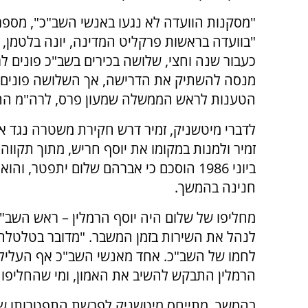
"מסקנות הוועדה לא נגעו באנשי השב"כ", מספר
"בוועדה בראשות פרקליט המדינה, יונה בלטמן, 
כעבור שנה וחצי, שלושה בכירים בשב"כ פונים לר
מנסה להשתיק את הדרישה, אך השלושה פונים ל
הטענות לראש הממשלה שמעון פרס, לרה"מ החליפ
לדברי מיטשניק, זמיר דרש חקירת משטרה נגד 
זמיר ולמנות במקומו את יוסף חריש, מתוך תקווה
ביוני 1986 הוסכם כי אברהם שלום יתפטר,
חנינה בהמשך.
מחליפו של שלום היה יוסף הרמלין – ראש השב"כ
לנהל את השירות בזמן המשבר. "מדובר בטלטלה 
לחמו של השב"כ. אחד מאנשי השב"כ אף העליל ע
הרמלין התבקש להשיב את האמון, ומי שהחליפו ה
בהמשך, מתייחס מיטשניק לפרשת התפטרותו של כ