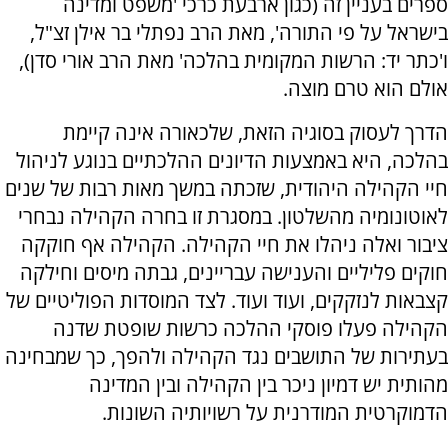
ספרים בעניין זה (כגון ארבעת כרכי 'משפט ומדינה
בישראל על פי התורה', מאת הרב נפתלי בר אילן זצ"ל,
ו'כתר יד: הרשות המקומית בהלכה' מאת הרב אורי סדן),
אולם הוא טרם מוצה.
הדרך לעסוק בסוגיה הזאת, שלכאורה אינה קיימת
בהלכה, היא באמצעות הדיונים ההלכתיים בנוגע לניהול
חיי הקהילה היהודית, שזכתה במשך מאות רבות של שנים
לאוטונומיה מהשלטון. במסגרת זו בחרה הקהילה נבחרי
ציבור ואלה ניהלו את חיי הקהילה. הקהילה אף חוקקה
חוקים פליליים והענישה עבריינים, גבתה מיסים וחילקה
קצבאות לנזקקים, ועוד ועוד. לצד המוסדות הפוליטיים של
הקהילה פעלו פוסקי ההלכה כרשות שופטת שדנה
בעתירות של התושבים נגד הקהילה ולהפך, כך שמבחינה
מהותית יש דמיון ניכר בין הקהילה ובין המדינה
הדמוקרטית המודרנית על רשויותיה השונות.