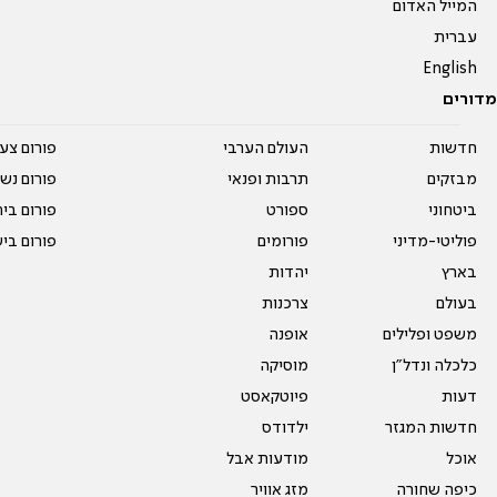
המייל האדום
עברית
English
מדורים
חדשות
העולם הערבי
פורום צע
מבזקים
תרבות ופנאי
פורום נשו
ביטחוני
ספורט
פורום בי
פוליטי-מדיני
פורומים
פורום בי
בארץ
יהדות
בעולם
צרכנות
משפט ופלילים
אופנה
כלכלה ונדל"ן
מוסיקה
דעות
פיוטקאסט
חדשות המגזר
ילדודס
אוכל
מודעות אבל
כיפה שחורה
מזג אוויר