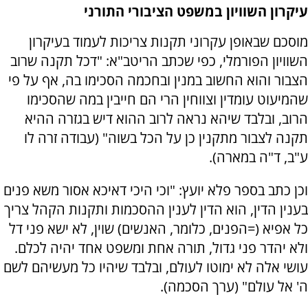
עיקרון השוויון במשפט הציבורי התורני
מוסכם שבאופן עקרוני תקנות צריכות לעמוד בעיקרון
השוויון הפורמלי, כפי שכתב הריטב"א: "דכל תקנה שרוב
הצבור והוא החשוב במנין ובחכמה הסכימו בה, אף על פי
שהמיעוט עומדין וצווחין הרי הם חייבין במה שהסכימו
הרוב, ובלבד שיהא נראה לרוב ההוא דיש בגזרה ההיא
תקנה לצבור מתקנין כן על הכל בשוה" (עבודה זרה לו
ע"ב, ד"ה במארה).
וכן כתב בספר פלא יועץ: "וכי היכי דאיכא אסור משא פנים
בענין הדין, הוא הדין לענין ההסכמות ותקנות הקהל צריך
כל אפיא (=הפנים, כלומר, האנשים) שוין, לא ישא פני דל
ולא יהדר פני גדול, תורה אחת ומשפט אחד יהיה לכלם.
עושי אלה לא ימוטו לעולם, ובלבד שיהיו כל מעשיהם לשם
ה' אל עולם" (ערך הסכמה).