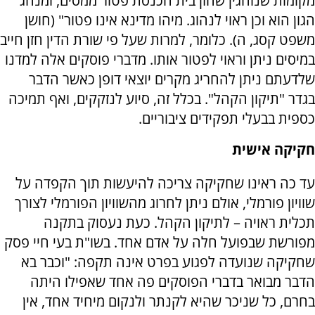
מקומות שנוהגין שחזן בית הכנסת פטור ממסים, ומנהג
הגון הוא וכן ראוי לנהוג. מיהו מדינא אינו פטור" (חושן
משפט קסג, ה). כלומר, למרות שעל פי שורת הדין חזן חייב
במיסים ניתן וראוי לפטור אותו. מדברי פוסקים אלה למדנו
שלדעתם ניתן להחריג מקרים יוצאי דופן כאשר הדבר
בגדר "תיקון הקהל". בכלל זה, סיוע לנזקקים, ואף תמיכה
כספית בבעלי תפקידים ציבוריים.
חקיקה אישית
עד כה ראינו שחקיקה צריכה להיעשות תוך הקפדה על
שוויון פורמלי, אולם ניתן לחרוג מהשוויון הפורמלי לצורך
תכלית ראויה – לתיקון הקהל. כעת נעסוק בתקנה
מפורשת שבפועל חלה על אדם אחד. בשו"ת בעי חיי פסק
שחקיקה שנועדה לפגוע בפרט אינה תקפה: "וכבר בא
הדבר מבואר בדברי הפוסקים פה אחד שאפילו היתה
בחרם, כל שניכר שהיא לקנתר ולנקום מיחיד אחד, אין