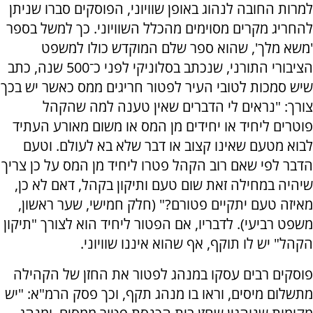
למרות החובה לנהוג באופן שוויוני, הפוסקים סברו שניתן
להחריג מקרים מסוימים מהכלל השוויוני. כך למשל בספר
'משא מלך', שהוא ספר שלם המוקדש כולו למשפט
הציבורי התורני, שנכתב בסלוניקי לפני כ־500 שנה, כתב
שיש סמכות לטובי העיר לפטור חריגים ממס כאשר יש בכך
צורך: "נראים לי הדברים שאין טענה למה שהקהל
פוטרים ליחיד או יחידים מן המס או משום מאורע העתיד
לבוא מטעם שאינו קצוב או דבר שלא בא לעולם. וטעם
הדבר לפי שאם רוב הקהל פטרו ליחיד מן המס על כן צריך
שיהיה במחילה זאת שום טעם ותיקון בקהל, דאם לא כן,
מאיזה טעם יתקיים פטורם?" (חלק חמישי, שער ראשון,
משפט רביעי). לדבריו, אם הפטור ליחיד הוא לצורך "תיקון
הקהל" יש לו תוקף, אף שהוא איננו שוויוני.
פוסקים רבים עסקו במנהג לפטור את החזן של הקהילה
מתשלום מיסים, וראו בו מנהג תקף, וכך פסק הרמ"א: "יש