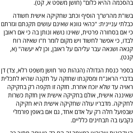
בהסכמה ההיא כלום" (חושן משפט א, קט).
בשו"ת מהרש"ך הוסיף וכתב שחקיקה אישית חשודה
כבלתי עניינית: "כהאי גוונא שאינם עושים תקנתם וגזרתם
כי אם בסחורה פרטית, שאינו נושא ונותן בה כי אם ראובן
לבדו, כי אפשר לחשוד ויש מקום לומר ח"ו שאיזה רוח
קנאה ושנאה עבר עליהם על ראובן, וכן לא יעשה" (א,
קנט).
בספר כנסת הגדולה (הגהות טור חושן משפט רלא, צד) דן
בדברי הראנ"ח ומסקנתו שחזקה על תקנה שהיא לתכלית
ראויה עד שלא יוכח אחרת. חזקה זו תקפה רק בחקיקה
שאיננה אישית, אולם בחקיקה אישית אין חזקת כשרות
לחקיקה. מדבריו עולה שחקיקה אישית היא חקיקה
שבפועל חלה רק על אדם אחד, גם אם באופן פורמלי
נקבעו בה תבחינים כלליים.