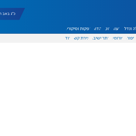
כ"ג באב תשפ"ו |
 ונדל"ן
דעות
אוכל
יהדות
הפקות וסיקורים
ספורט
פורומים
אתר ישיבה
יצירת קשר
עוד