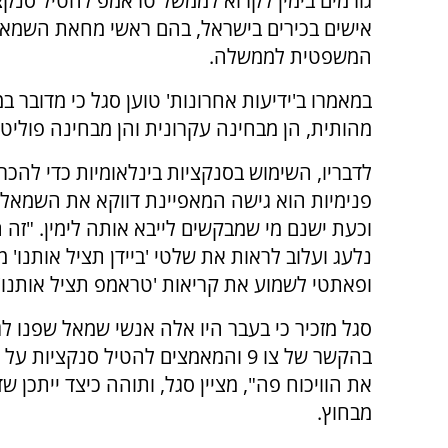
גורמים בימין לקרוא לממשל טראמפ להטיל סנקצ
אישים בכירים בישראל, בהם ראשי מחאת השמאל
המשפטית לממשלה.
במאמרו ב'ידיעות אחרונות' טוען סגל כי מדובר ב
מהותית, הן מבחינה עקרונית והן מבחינה פוליטי
לדבריו, השימוש בסנקציות בינלאומיות כדי להכר
פנימיות הוא גישה המאפיינת דווקא את השמאל 
וכעת ישנם מי שמבקשים לייבא אותה לימין. "זה 
נלעג ועלוב לראות את שלטי 'ביידן תציל אותנו' 
ופאתטי לשמוע את קריאות 'טראמפ תציל אותנו' מ
סגל מזכיר כי בעבר היו אלה אנשי שמאל שפנו לגו
בהקשר של צו 9 והמאמצים להטיל סנקצ
את הוויכוח פה", מציין סגל, ותוהה כיצד ייתכן 
מבחוץ.