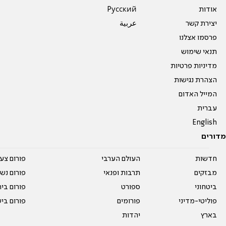
אודות
Pусский
יצירת קשר
عربية
פרסמו אצלנו
תנאי שימוש
מדיניות פרטיות
הצהרת נגישות
המייל האדום
עברית
English
מדורים
חדשות
העולם הערבי
פורום צע
מבזקים
תרבות ופנאי
פורום נשו
ביטחוני
ספורט
פורום בי
פוליטי-מדיני
פורומים
פורום בי
בארץ
יהדות