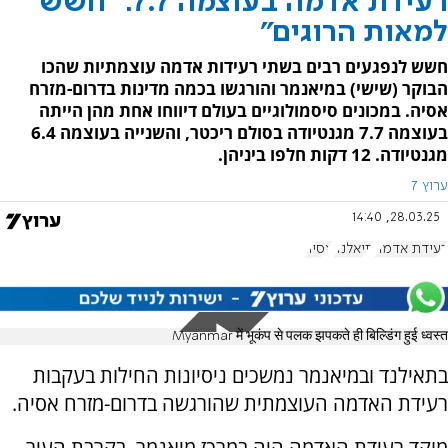
רעידת אדמה בעוצמה 7.7: "חשש
למאות הרוגים"
חשש לנפגעים רבים בשתי רעידות אדמה עוצמתיות שהכו
הבוקר (שישי) במיאנמר והורגשו בכמה מדינות בדרום-מזרח
אסיה. במכונים סיסמולוגיים בעולם דיווחו אחת מהן הייתה
בעוצמה 7.7 מגנטיודה בסולם ריכטר, והשנייה בעוצמה 6.4
מגנטיודה. 12 דקות חלפו ביניהן.
ערוץ 7
28.03.25, 14:40
רעידת אדמה
תיאלנד
אסיה
Myanmar में भूकंप से पलक झपकते ही बिल्डिंग हुई ध्वस्त
בתאילנד ובמיאנמר נמשכים ניסיונות החילות בעקבות
רעידת האדמה העוצמתית שהורגשה בדרום-מזרח אסיה.
מוקד רעידת האדמה היה במרכז מיאנמר, בקרבת העיר