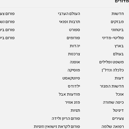
מדורים
חדשות
העולם הערבי
פורום צע
מבזקים
תרבות ופנאי
פורום נשו
ביטחוני
ספורט
פורום בי
פוליטי-מדיני
פורומים
פורום בי
בארץ
יהדות
בעולם
צרכנות
משפט ופלילים
אופנה
כלכלה ונדל"ן
מוסיקה
דעות
פיוטקאסט
חדשות המגזר
ילדודס
אוכל
מודעות אבל
כיפה שחורה
מזג אוויר
דיגיטל
תגיות
צעירים
פורום הריון ולידה
רפואה שלמה
פורום לקראת נישואין וזוגיות