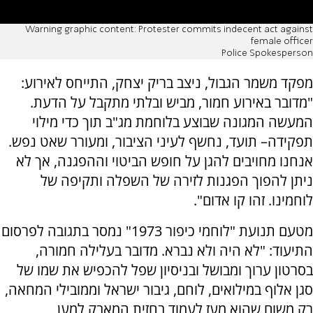
Warning graphic content: Protester commits indecent act against
female officer
Police Spokesperson
מפקד משמר הגבול, ניצב בריק יצחק, התייחס לאירוע:
"מדובר באירוע חמור, מביש ובלתי מתקבל על הדעת.
המעשה המגונה שבוצע בלוחמת מג"ב תוך כדי מילוי
תפקידה– תועד, נחשף לעיני הציבור, ומעורר שאט נפש.
אנחנו מחויבים להגן על חופש הביטוי וההפגנה, אך לא
ניתן להפוך הפגנות לזירה של השפלה ותקיפה של
לוחמינו. זהו קו אדום".
מטעם תנועת "לוחמי כיפור 1973" נמסר בתגובה לפרסום
התיעוד: "לא היה ולא נברא. מדובר בעלילה חמורה,
בסרטון ערוך ומבושל ובניסיון שפל להכפיש את שמו של
סגן אלוף במילואים, לוחם, גיבור ישראל וממובילי המחאה,
רק משום שהוא מעז לעמוד בחזית המאבק למען