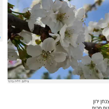
צילום: דליה ברנר
חן ירון
ות מבית