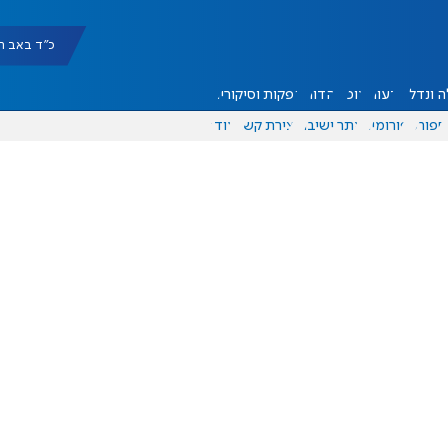
כ"ד באב תשפ"ו |
 ונדל"ן
דעות
אוכל
יהדות
הפקות וסיקורים
ספורט
פורומים
אתר ישיבה
יצירת קשר
עוד