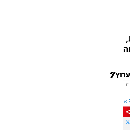
,
ה
א