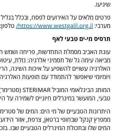
שיגיעו.
פרטים מלאים על האירועים לפסח, ובכלל בגליל 
מערבי:
https://www.westgalil.org.il
/
טלפון:
תרסיס מי-ים טבעי לאף
עונת האביב מסמלת התחדשות, פריחה ושמש חמימ
מביאה עימה גל של תסמיני אלרגיה: נזלת, עיטוש
האלרגיה עשויים להשפיע על איכות השינה, הריכו
ויומיומי שיאפשר להתמודד עם תופעות האלרגיה 
טבעי, המועשר במינרלים חיוניים לשמירה על היג
היתרונות הטבעיים של מי הים: המים של סטרימר
ממפרץ קנקל שבחופי ברטאן, צרפת, אזור הידוע
המים שלו ובתכולת המינרלים הטבעיים שבו. בזכ