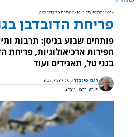
מצב תורני
ערוץ 7
תרבות, בידור ופנאי
פריחת הדובדבן בגולן
פריחת הדובדבן בגו
פותחים שבוע בניסן: תרבות ותיי
חפירות ארכיאולוגיות, פריחת ה
בגני טל, תאגידים ועוד
קובי פינקלר
30.03.25, 8:41
תיירות
תרבות
דובדבן