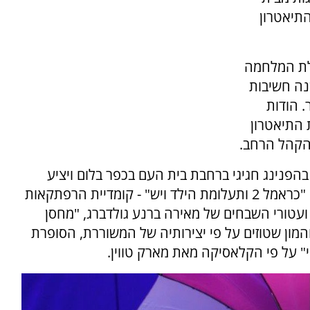
התיאטרון
לת המלחמה
נה חשיבות
 הודות
 התיאטרון
 הקהל הרחב.
הפנינג חגיגי ברחבת בית העם בכפר בלום ויציע
הצגות איכות לילדים, לנוער ולכל המשפחה בהן: "כראמל 2 ותעלומת הילד ויש" - קומדיית הרפתקאות
ועטורי השבחים של מאירה ברנע גולדברג, "מחסן
והמון שטוזים על פי יצירותיה של המשוררת, הסופרת
י" על פי הקלאסיקה מאת מארק טווין.