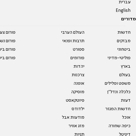
עברית
English
מדורים
חדשות
העולם הערבי
פורום צע
מבזקים
תרבות ופנאי
פורום נשו
ביטחוני
ספורט
פורום בי
פוליטי-מדיני
פורומים
פורום בי
בארץ
יהדות
בעולם
צרכנות
משפט ופלילים
אופנה
כלכלה ונדל"ן
מוסיקה
דעות
פיוטקאסט
חדשות המגזר
ילדודס
אוכל
מודעות אבל
כיפה שחורה
מזג אוויר
דיגיטל
תגיות