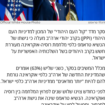
דונלד טראמפ
Official White House Photo
סקר מדד "קול העם היהודי" של המכון למדיניות העם
היהודי (JPPI) בקרב יהודי ארה"ב מעלה כי גישתו של
הנשיא טראמפ כלפי מלחמת רוסיה-אוקראינה מעוררת
חשש בקרב היהודים בשל השלכותיה האפשריות על
ישראל.
מכלל המשיבים בסקר, כשני שליש (63%) אומרים
שהמדיניות החדשה של ארה"ב כלפי אוקראינה גורמת
להם להיות "יותר מודאגים" ממדיניות ארה"ב כלפי ישראל.
לפני כחודש צוינו שלוש שנים לפרוץ המלחמה בין רוסיה
ואוקראינה. הנשיא טראמפ שינה את גישת ארה"ב
לסכסוך, ומפעיל לחץ על אוקראינה.