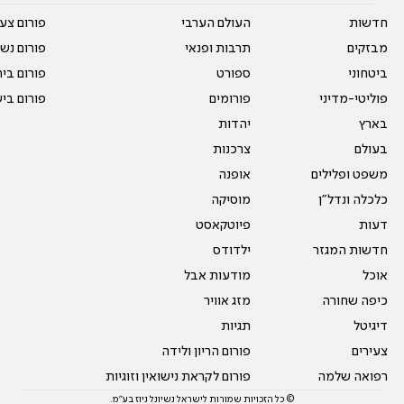
חדשות
העולם הערבי
פורום צע
מבזקים
תרבות ופנאי
פורום נשו
ביטחוני
ספורט
פורום בי
פוליטי-מדיני
פורומים
פורום בי
בארץ
יהדות
בעולם
צרכנות
משפט ופלילים
אופנה
כלכלה ונדל"ן
מוסיקה
דעות
פיוטקאסט
חדשות המגזר
ילדודס
אוכל
מודעות אבל
כיפה שחורה
מזג אוויר
דיגיטל
תגיות
צעירים
פורום הריון ולידה
רפואה שלמה
פורום לקראת נישואין וזוגיות
© כל הזכויות שמורות לישראל נשיונל ניוז בע"מ.