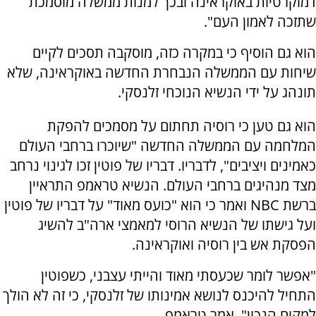
דמוקרטיות באוקראינה ובכך למנות ממשלה מוסמכת
שתזכה לאמון העם".
הוא גם הוסיף כי במקרה כזה, מוסקבה תסכים לקיים
שיחות עם הממשלה הנבחרת החדשה באוקראינה, שלא
תונהג על ידי הנשיא הנוכחי זלנסקי.
הוא גם טען כי רוסיה תחתום על מסמכים להפקת
המלחמה עם הממשלה החדשה "שיוכרו ברחבי העולם
כאמינים ויציבים", לדבריו. דבריו של פוטין זכו לגינוי נרחב
מצד מנהיגים ברחבי העולם. הנשיא טראמפ התראיין
ברשת
NBC
ואמר כי הוא "כועס מאוד" על דבריו של פוטין
ועל גישתו של הנשיא הרוסי למאמצי ארה"ב להשיג
הפסקת אש בין רוסיה ואוקראינה.
"אפשר לומר שכעסתי מאוד והייתי עצבני, כשפוטין
התחיל להיכנס לנושא אמינותו של זלנסקי, כי זה לא הולך
למקום הנכון", אמר טראמפ.