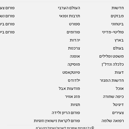
חדשות
העולם הערבי
פורום צע
מבזקים
תרבות ופנאי
פורום נשו
ביטחוני
ספורט
פורום בי
פוליטי-מדיני
פורומים
פורום בי
בארץ
יהדות
בעולם
צרכנות
משפט ופלילים
אופנה
כלכלה ונדל"ן
מוסיקה
דעות
פיוטקאסט
חדשות המגזר
ילדודס
אוכל
מודעות אבל
כיפה שחורה
מזג אוויר
דיגיטל
תגיות
צעירים
פורום הריון ולידה
רפואה שלמה
פורום לקראת נישואין וזוגיות
© כל הזכויות שמורות לישראל נשיונל ניוז בע"מ.