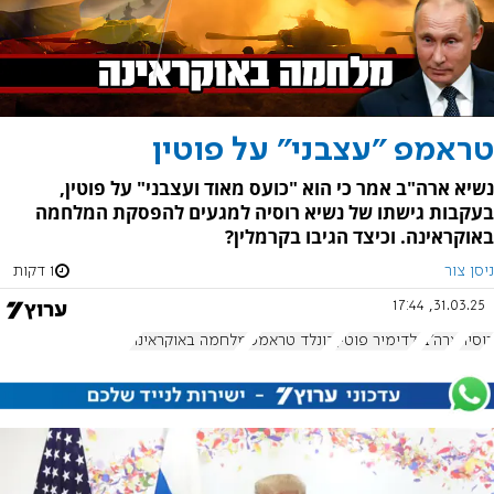
טראמפ "עצבני" על פוטין
נשיא ארה"ב אמר כי הוא "כועס מאוד ועצבני" על פוטין,
בעקבות גישתו של נשיא רוסיה למגעים להפסקת המלחמה
באוקראינה. וכיצד הגיבו בקרמלין?
ניסן צור
1 דקות
31.03.25, 17:44
רוסיה
ארה"ב
ולדימיר פוטין
דונלד טראמפ
מלחמה באוקראינה