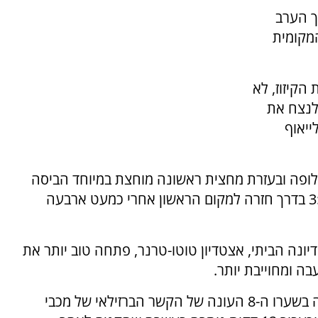
ך הערב
המקומית
עונת הקיזוז, לא
לנצח את
יאוף
אלופה ובעזרת מחצית ראשונה מוחצת במיוחד הביסה
את מוליכת הטבלה הפועל באר שבע בתוצאה 3:1 בדרך חזרה למקום הראשון אחרי כמעט ארבעה
נה הביתי, אצטדיון טוטו-טרנר, פתחה טוב יותר את
 ומחוייבת יותר.
לצערה טעות קשה בהגנה בדקה ה-11 הסתיימה בשערו ה-8 העונה של הקשר הברזילאי של מכבי