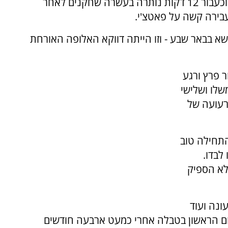
ת"א, פאטצ'י. באר שבע לא הספיקה להתאושש וכעבור 12 דקות נותרה בעשרה שחקנים לאחר
עבירה קשה על פאטצ'י.
א בבאר שבע - וזו הייתה דווקא האלופה האורחת
קה ה-30 ובישל לדור פרץ ורגע
שלו ושלישי
רעועה של
תחילה טוב
לבדו.
לא הספיק
ונה ועוד
ם הראשון בטבלה אחרי כמעט ארבעה חודשים