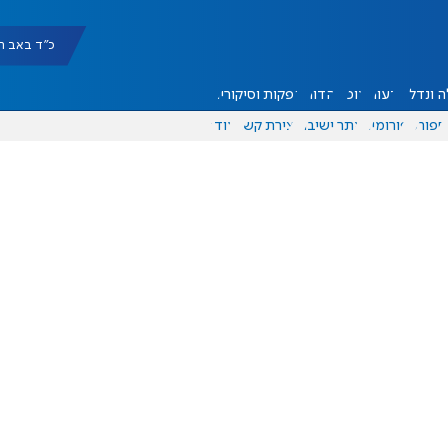
כ"ד באב תשפ"ו |
 ונדל"ן
דעות
אוכל
יהדות
הפקות וסיקורים
ספורט
פורומים
אתר ישיבה
יצירת קשר
עוד