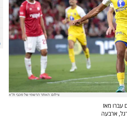
צילום: האתר הרשמי של מכבי ת"א
עברו מאז
גל, ארבעה