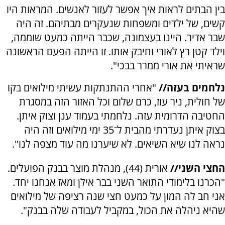
בין הבתים לראות איך אפשר לעזור לאנשים. המראות היו
קשים, של ילדים ומשפחות שנעקרים מבתיהם. זה היה
שבר אדיר. היינו בעצמונה, שכבר הייתה כמעט שוממה,
וילד קטן רץ לאורי וחיבק אותו. זו הייתה הפעם הראשונה
שראיתי את אורי ממרר בבכי".
נלחמים בעזה//
"אחרי ההתנתקות עשיתי מילואים בקו
של חולית, ניר עוז, כרם שלום וכל האזור הזה במסגרת
החטיבה הדרומית עזה. נלחמתי בעמוד ענן וצוק איתן.
בצוק איתן נעדרתי מהבית ל־35 ימי מילואים וזה היה
נראה לנו שיא השיאים. לא שיערנו מה עוד מצפה לנו".
החצי השני//
אורית (44), מנהלת מוצר בבנק הפועלים.
"הכרנו בלימודי התואר השני בבר אילן ומאז אנחנו יחד.
אני חב לה המון על כמעט חצי שנה רציפה של מילואים
שהיא ניהלה את הכול, במקביל לעבודה שלה בבנק".