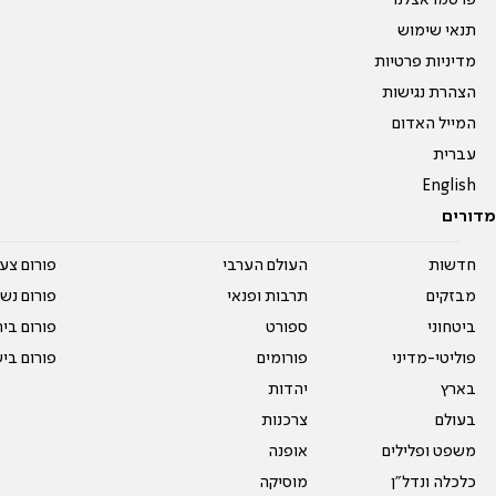
פרסמו אצלנו
תנאי שימוש
מדיניות פרטיות
הצהרת נגישות
המייל האדום
עברית
English
מדורים
חדשות
העולם הערבי
פורום צע
מבזקים
תרבות ופנאי
פורום נשו
ביטחוני
ספורט
פורום בי
פוליטי-מדיני
פורומים
פורום בי
בארץ
יהדות
בעולם
צרכנות
משפט ופלילים
אופנה
כלכלה ונדל"ן
מוסיקה