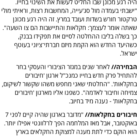
היה רגע מכונן שבו החליט לעשות את השינוי בחייו.
"ישבתי בעמדה מול סג'עייה, המחשבות רצות, וראיתי מולי
טרקטור חורש בשדות ועובד במרץ. זה היה רגע מכונן
שאתה אומר לעצמך: חקלאות והתיישבות הם צו השעה".
כך בשלה בליבו ההחלטה לסיים את תפקידו בבנק,
כשהיעד החדש הוא הקמת מיזם חברתי־ציוני בעוטף
ישראל.
הבחירה//
לאחר שנים במגזר הציבורי והעסקי בחר
להתחיל פרק חדש בחייו כמנכ"ל ארגון 'חיבורים
בחקלאות'. "החלטתי שאני מחפש משהו שקשור לשיקום,
צמיחה וחיבור לאדמה". כשפנו אליו מארגון 'חיבורים
בחקלאות' - נענה מיד בחיוב.
חיבורים בחקלאות//
"מדובר בארגון שהיה קיים לפני 7
באוקטובר, אבל מאז המלחמה הפך לרלוונטי אפילו יותר.
הוא הוקם כדי לתת מענה למצוקת החקלאים בארץ