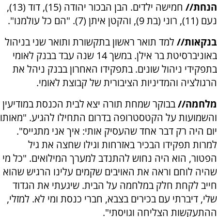
הנחת//
חמישה ילדים. הבן הבכור יהודה (15), דוד (13),
נעם (11), רוני (בת 9), והקטן איתן (7). "הם כל עולמנו".
בנקאות//
למד תואר ראשון בתקשורת ותואר שני בניהול
באוניברסיטת בר אילן. במשך 14 שנה עבד בבנק לאומי
בתפקידי ניהול שונים. בתפקידו האחרון בבנק ניהל את
הרגולציה והמדיניות הציבורית של קבוצת לאומי.
מלחמה//
בבוקר שמחת תורה יצא לבית הכנסת במודיעין
והשמועות על הקטסטרופה בדרום התחילו להגיע. "מאותו
יום היה רק דבר אחד שהעסיק אותי: איך אני מתגייס".
למרות תפקידו הבכיר באזרחות וגילו שחצה את גיל
הפטור, הוא היה נחוש להתנדב למערך המילואים. "כל מי
שהיה לוחם וראה את האויבים שקמים עלינו הרגיש שהוא
חייב לקחת חלק במלחמה על הבית. שיגעתי את הגדוד
שלי, דיברתי עם בכירים בצבא, חברי כנסת ומי לא. למזלי,
ההתעקשות הצליחה וגויסתי".