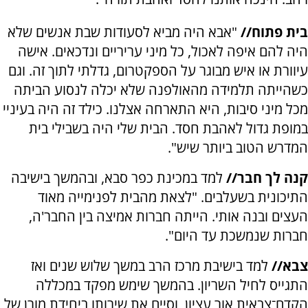
בית פתוח//
"אבא היה מביא לסעודות שבת אנשים שלא
היה להם איפה לאכול, כל מיני עריריים ונדכאים. אישה
עיוורת או איש מבוגר על הספקטרום, גדלתי לתוך זה. וגם
כשהייתה תלמידה מהאולפנה שלא יכלה לנסוע הביתה
מכל מיני סיבות, היא התארחה אצלנו. כילד זה היה בעיניי
במופת גדול לאהבת חסד. הבית שלי היה בשבילי בית
המדרש הטוב ביותר שיש".
קנה לך חבר//
למד במכינת כפר סבא, ובהמשך בישיבה
התיכונית בשעלבים. "לצאת מהבית לפנימייה מאוד
העצים ובנה אותי. הייתה חברות אמיצה בין החבר'ה,
חברות שנמשכת עד היום".
צבא//
למד בישיבת מרכז הרב במשך שלוש שנים ואז
התגייס לחיל השריון. בהמשך שימש מפקד במכללה
הקדם־צבאית אור עציון, וסיים את שירותו ביחידת מורן של