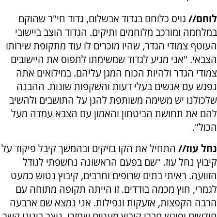
לוחם//
גויס כלוחם בגדוד אבשלום, גדוד חי"ר שהוקם
במלחמה ומורכב מלוחמים ותיקים. הגדוד הוצב ביישובי
העוטף צמודי הגדר, שהיו מוכרים לו עוד מתקופת שירותו
הצבאי. "אני מגיע לגדוד שמשימתו לתפוס את היישובים
צמודי הגדר ולהיות הכוח המגן עליהם. במילואים אתה
נפגש עם אנשים בעלי דעות והשקפות שונות. ההבנה
שלכולנו יש משימה משותפת להגן על התושבים ולהשיב
להם את תחושת הביטחון והאמון עם הצבא עמדה מעל
הכול".
נחל עוז//
התחיל את הקו בזיקים ובהמשך קיבל פיקוד על
קיבוץ נחל עוז. "שם בפעם הראשונה נחשפתי לגודל
הזוועה. ראיתי בתים שרופים וחרבים, קיבוץ נטוש כמעט
לגמרי, חוץ מכמה בודדים. זו הייתה תקופה מתוחה עם
הרבה הקפצות, אזעקות ונפילות. אני נמצא שם ארבעה
חודשים ופוגש חברי קיבוץ מעטים שחזרו. נוצר בינינו קשר