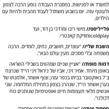
למשרד או לפגישות. במסגרת העבודה נוסע הרבה לצפון
ולעוטף עזה. יום בשבוע משתדל לעבוד מהבית ולהיות עם
הילדים.
פלייליסט//
מישי ריבו ומרדכי בן דוד, ועד
coldplay
ומוזיקת קאנטרי.
השבת שלי//
"עוצרים, חושבים, נחים, לומדים. הרבה
משפחה ובלי מסכים. מעין עולם הבא".
דמות מופת//
"אציין שניים שמהווים בשבילי השראה
באופן מיוחד. אמיר זיני, אביו של ניראל זיני הי"ד שנרצח
ב־7 באוקטובר בביתו בכפר עזה; וצוף אשחר, אלמנתו של
נערן אשחר הי"ד, שנהרג בצפון בתחילת המלחמה. שני
אנשים מלאי תעצומות חיים ואופטימיות שנותנים כוח
לכולנו".
מפחיד אותי//
"אנשים שמוכנים לשרוף אסמים".