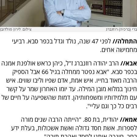
ברי (ברכיה) רוזנברג
צילום: לירון מולדובן
התחלה//
לפני 47 שנה, נולד וגדל בכפר סבא. רביעי
מחמישה אחים.
אבא//
הרב יהודה רוזנברג ז"ל, כיהן כראש אולפנת אמנה
בכפר סבא. "אבא נפטר ממחלה בגיל 66 אבל הספיק
הרבה מאוד בחייו. איש אמת, אדם שפיו וליבו שווים. איש
חינוך במלוא מובן המילה. עד יומו האחרון שמר על קשר
עם תלמידותיו ומשפחותיהן. דמות שהשפיעה על חיים של
רבים כל כך וגם עליי".
אמא//
יהודית, בת 80. "הייתה הרבה שנים מורה
לספרות. אשת חסד גדולה ואשת אשכולות, בעלת ידע
רחב. חינכה אותנו לחסד ואהבת תורה".