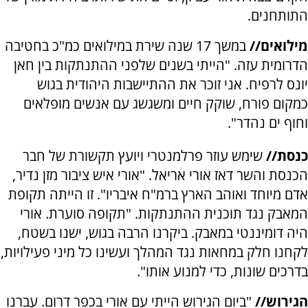
התותחנים.
מילואים//
במשך 17 שנה שירת במילואים כמ"כ בחטיבה
הדרומית עזה. "הייתי בשנים שלפני ההתנתקות בין חאן
יונס לרפיח. אני זוכר את ההתיישבות היהודית בגוש
כמקום פורח, שוקק חיים ומשגשג עם אנשים מופלאים
וחוף ים נהדר".
כנסת//
שימש עוזר פרלמנטרי ויועץ תקשורת של חבר
הכנסת והשר דאז אורי אריאל. "אורי איש ציבור מזן נדיר,
אדם מיוחד ואוהב הארץ ברמ"ח איבריו". זו הייתה תקופת
המאבק נגד תוכנית ההתנתקות. "תקופה סוערת. אורי
היה דומיננטי במאבק. ביקרנו הרבה בגוש, ישנו בשטח,
לקחנו חלק במחאות נגד המהלך ועשינו כל מיני פעילויות,
בדרכים שונות, כדי למנוע אותו".
הגירוש//
"ביום הגירוש הייתי עם אורי בכפר דרום. עברנו