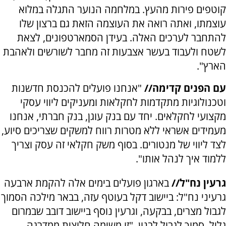
קוטפים פירות מהעץ. במלחמה הנוער התגלה במלוא
עוצמתו, ואתה רואה את העוצמה הזאת גם ברצון שלו
להתחבר לערכים האלה. בעידן הסמארטפונים, לצאת
לשטח ולעבוד בעשר אצבעות זה מחבר לשורשים ולאהבת
הארץ".
עם הפנים קדימה//
"אנחנו פועלים להכנסת חדשנות
וטכנולוגיות מתקדמות לחקלאות ומעניקים ליווי עסקי
מקצועי לחקלאים. יחד עם בנק עוגן, בנק חברתי, אנחנו
מעמידים אשראי ללא מטרות רווח למשקים שצריכים סיוע,
לצד ליווי של מנטורים. בסוף משק חקלאי זה עסק וצריך
ללמוד איך לנהל אותו".
גרעין נח"ל//
בארגון פועלים בימים אלה להקמת ארבעה
גרעיני נח"ל: ביישוב דקל בעוטף עזה, בבאר מילכה הסמוך
לגבול מצרים, בבקעה, וגרעין נוסף ביישוב דובב שבמרום
גליל, סמוך לגבול לבנון. "זו משימה חלוצית ממדרגה