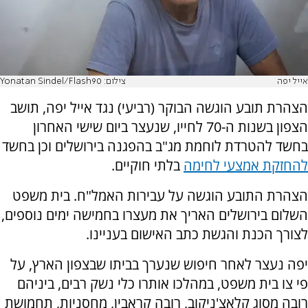
אייל יפה
צילום: Yonatan Sindel/Flash90
הצהרת תובע הוגשה הבוקר (רביעי) נגד אייל יפה, תושב
הצפון בשנות ה-70 לחייו, שנעצר ביום שישי האחרון
בחשד להטרדת לוחמת מג"ב בהפגנה בירושלים וכן בחשד
להחזקת אמצעי לחימה
בלתי חוקיים.
הצהרת התובע הוגשה על עבירות האמל"ח. בית משפט
השלום בירושלים האריך את מעצרו בחמישה ימים נוספים,
לצורך הכנת והגשת כתב האישום בעניינו.
יפה נעצר לאחר חיפוש שנערך בביתו שבצפון הארץ, על
פי צו בית משפט, במהלכו אותרו כלי נשק רבים, ביניהם
רובה מסוג קלאצ'ניקוב, רובה קראבין, מחסניות, תחמושת