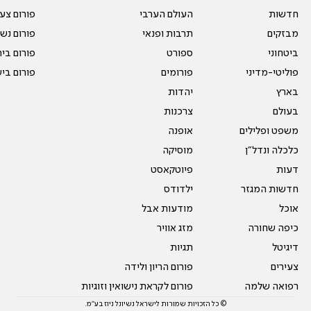
חדשות
העולם הערבי
פורום צע
מבזקים
תרבות ופנאי
פורום נשו
ביטחוני
ספורט
פורום בי
פוליטי-מדיני
פורומים
פורום בי
בארץ
יהדות
בעולם
צרכנות
משפט ופלילים
אופנה
כלכלה ונדל"ן
מוסיקה
דעות
פיוטקאסט
חדשות המגזר
ילדודס
אוכל
מודעות אבל
כיפה שחורה
מזג אוויר
דיגיטל
תגיות
צעירים
פורום הריון ולידה
רפואה שלמה
פורום לקראת נישואין וזוגיות
© כל הזכויות שמורות לישראל נשיונל ניוז בע"מ.