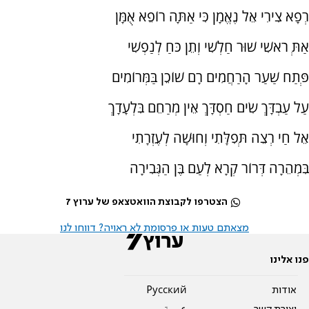
רְפָא צִירִי אֵל נֶאֱמָן כִּי אַתָּה רוֹפֵא אֻמָּן
אַתְּ רֹאשִׁי שׁוּר חַלְשִׁי וְתֵן כֹּחַ לְנַפְשִׁי
פְּתַח שַׁעַר הָרַחֲמִים רָם שׁוֹכֵן בַּמְּרוֹמִים
עַל עַבְדָּךְ שִׂים חַסְדָּךְ אֵין מְרַחֵם בִּלְעָדָךְ
אֵל חַי רְצֵה תְּפִלָּתִי וְחוּשָׁה לְעֶזְרָתִי
בִּמְהֵרָה דְּרוֹר קְרָא לְעַם בֶּן הַגְּבִירָה
הצטרפו לקבוצת הוואטצאפ של ערוץ 7
מצאתם טעות או פרסומת לא ראויה? דווחו לנו
פנו אלינו
אודות
Pусский