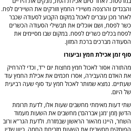
במרפסת. לאחר סיום אכילת הפת, מנקים את הידיים
והבגדים והרצפה משיירי החמץ וזורקים את השיירים לפח.
לאחר מכן עוברים לאכול במקום הקבוע לסעודה שכבר
כשר לפסח, ושם אוכלים את תבשילי הסעודה הכשרים
לפסח בכלים כשרים לפסח. במקום שבו מסיימים את
הסעודה מברכים ברכת המזון.
סוף זמן אכילת חמץ וביעורו
מהתורה אסור לאכול חמץ מחצות יום י"ד, וכדי להרחיק
את האדם מהעבירה, אסרו חכמים את אכילת החמץ עוד
שעתיים. נמצא שמותר לאכול חמץ עד סוף שעה רביעית
של היום.
שתי דעות מאימתי מחשבים שעות אלו, לדעת תרומת
הדשן (זמן 'מגן אברהם') מחשבים את השעות מעמוד
השחר, היינו מהאור הראשון שבמזרח. ולדעת הגר"א ורוב
הפוסקים מחשבים את השעות מזריחת החמה. כיוון שדין