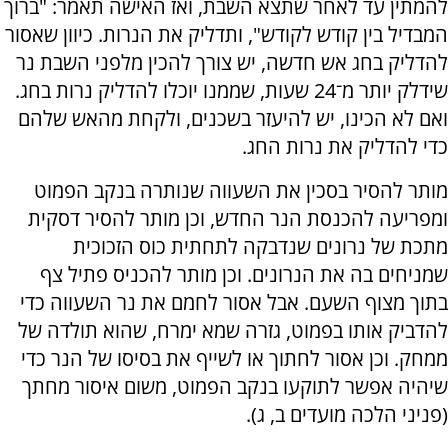
להמתין עד לאחר שתצא השבת, ואז האישה תאמר: "ברוך
המבדיל בין קודש לקודש", ותדליק את הנרות. כיוון שאסור
להדליק בחג אש חדשה, יש צורך להכין מלפני השבת נר
שידלק יותר מ־24 שעות, שממנו יוכלו להדליק נרות בחג.
ואם לא הכינו, יש להיעזר בשכנים, ולקחת מהאש שלהם
כדי להדליק את נרות החג.
מותר להסיר בסכין את השעווה שנותרה בנקב הפמוט
ומפריעה להכנסת הנר החדש, וכן מותר להסיר דסקית
מתכת של נרונים שנדבקה לתחתית כוס הזכוכית
שמניחים בה את הנרונים. וכן מותר להכניס פתיל צף
בתוך מצוף השעם. אבל אסור לחמם את נר השעווה כדי
להדביק אותו בפמוט, גזרה שמא ימרח, שהוא תולדה של
ממחק. וכן אסור לחתוך או לשייף את בסיסו של הנר כדי
שיהיה אפשר לתוקעו בנקב הפמוט, משום איסור מחתך
(פניני הלכה מועדים ב, ג).