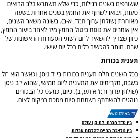
ששורפים בשנים רגילות, כדי שלא תשתרש בלב הרואים
טעות, ויבואו לשרוף את החמץ בשנים אחרות בשעה
מאוחרת (שולחן ערוך תמד, א-ב). בשונה משאר השנים,
אין אומרים את נוסח ביטול החמץ מיד לאחר ביעור החמץ,
כיוון שצריך להשאיר לחם לשתי הסעודות הראשונות של
שבת. מותר להכשיר כלים בכל יום שישי.
תענית בכורות
בכל השנים חלה תענית בכורות בי"ד ניסן, וכאשר הוא חל
בשבת, מקדימים את התענית ליום חמישי, שהוא י"ב ניסן
(שולחן ערוך ורמ"א תע, ב). כיום, כמעט כל הבכורים
נוהגים להשתתף בשמחת סיום מסכת במקום לצום.
עוד באותו נושא:
בין סדר חברתי לתיקון עולם
בין מלאכת החיים להלכות אבלות