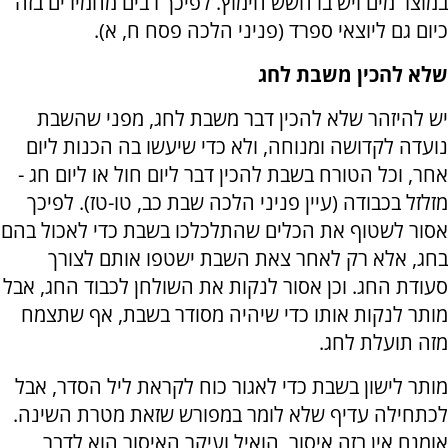
במוצר מים ויש בו חשש חימוץ. לפיכך רבים מחמירים בזה
כיום גם ליוצאי ספרד (פניני הלכה פסח ח, א).
שלא להכין משבת לחג
יש להיזהר שלא להכין דבר משבת לחג, מפני שהשבת
נועדה לקדושה ומנוחה, ולא כדי שיעשו בה הכנות ליום
אחר, וכל הטורח בשבת להכין דבר ליום חול או ליום חג -
מזלזל בכבודה (עיין פניני הלכה שבת כב, טו-טז). לפיכך
אסור לשטוף את הכלים שהתלכלכו בשבת כדי לאכול בהם
בחג, אלא רק לאחר צאת השבת ישטפו אותם לצורך
סעודת החג. וכן אסור לנקות את השולחן לכבוד החג, אבל
מותר לנקות אותו כדי שיהיה מסודר בשבת, אף שתצמח
מזה תועלת לחג.
מותר לישון בשבת כדי לאגור כוח לקראת ליל הסדר, אבל
לכתחילה עדיף שלא לומר במפורש שזאת מטרת השינה.
אומנם אין בזה איסור, הואיל ועיקר האיסור הוא לדבר