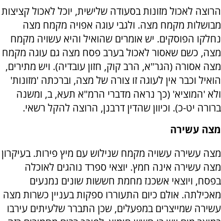
הרוצה לאכול מזונות בסעודה שלישית, יוכל לאכול קציצות
מבושלות מקמח מצה. ולגבי עוגה אפויה מקמח מצה
נחלקו הפוסקים. יש אומרים שהואיל והיא עשויה מקמח
מצה, כשם שאסור לאכול בערב פסח מצה גם עוגה מקמח
מצה אסורה (הגר"א, הרב קוק, חזון עובדיה). ויש מתירים,
הואיל וכבר אין לעוגה זו צורה של מצה, וברכתה 'מזונות'
ולא 'המוציא' (כך נראה מדברי הרמ"א תעא, ב, ומשנה
ברורה יט-כ). וכיוון שהדין דרבנן, הרוצה להקל רשאי.
מצה עשירה
מצה עשירה עשויה מקמח שנילוש עם מיץ פירות. בעיקרון
מצה עשירה אינה חמץ. יוצאי ספרד נוהגים לאוכלה
בפסח, ויוצאי אשכנז מחמת חששות שונים נמנעים
מאכילתה. אולם כיום התעוררו ספקות בעניין כשרות מצה
עשירה שמייצרים במפעלים, שכן התברר שלעיתים עירבו