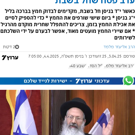
ערב פסח שחל בשבת
כאשר י"ד בניסן חל בשבת, מקדימים לבדוק חמץ בברכה בליל
י"ג בניסן * ביום שישי שורפים את החמץ * כדי להספיק לסיים
את אכילת החמץ בזמן, צריכים להתפלל שחרית מוקדם מהרגיל
* אם שיירי החמץ מועטים מאוד, אפשר לבערם על ידי השלכתם
לשירותים
הרב אליעזר מלמד
2 דקות
פורסם:
3.04.25, 11:25
עודכן:
ו' בניסן תשפ"ה, 4.4.2025, 7:05:00
הרב אליעזר מלמד
ליל הסדר
בשבע 1140