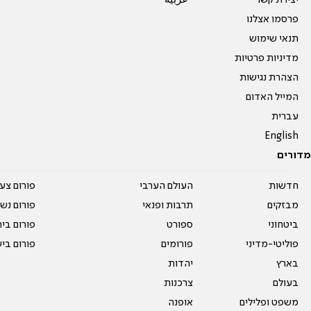
פרסמו אצלנו
תנאי שימוש
מדיניות פרטיות
הצהרת נגישות
המייל האדום
עברית
English
מדורים
חדשות
העולם הערבי
פורום צע
מבזקים
תרבות ופנאי
פורום נשו
ביטחוני
ספורט
פורום בי
פוליטי-מדיני
פורומים
פורום בי
בארץ
יהדות
בעולם
צרכנות
משפט ופלילים
אופנה