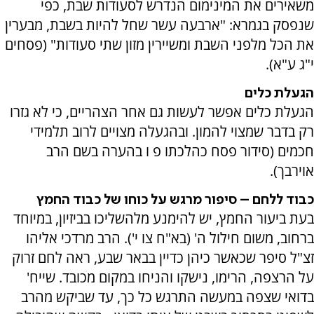
משאירים את המינימום הנדרש לסעודות שבת, כפי
שנפסק בגמרא: "ארבעה עשר שחל להיות בשבת, מבערין
את הכל מלפני השבת ומשיירין מזון שתי סעודות" (פסחים
י"ג ע"א).
הגעלת כלים
הגעלת כלים אפשר לעשות גם אחר הצהריים, כי לא גזרו
רק בדבר שמצוי להמון. ובהגעלה מצויים לרוב תלמידי
חכמים (סידור פסח כהלכתו פ ו בהערה בשם הרב
אוירבך).
כבוד ללחם – סיפור מרגש על כוחו של כבוד החמץ
בעת ביעור החמץ, יש להימנע מלהשליכו בביזיון, במיוחד
ברחוב, משום חילול ה' (בא"ח צו י'). הרב מרדכי אליהו
זצ"ל סיפר שכאשר כיהן כדיין בבאר שבע, ראה לחם זרוק
על הרצפה, הרימו, נישקו והניחו במקום מכובד. שייח'
בדואי שצפה במעשה התרגש כל כך, עד שביקש מהרב