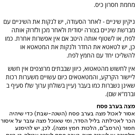
מחמת חסרון כיס.
ניקיון שיניים - לאחר הסעודה, יש לנקות את השיניים עם
מברשת שיניים בצורה יסודית ולאחר מכן ולזרוק אותה
לפח, או לשטוף אותה היטב אם אין אפשרות אחרת. כמו
כן, יש לטאטא את החדר ולנקות את המטאטא או
להשליכו יחד עם החמץ לפח.
אין לחשוש מהטאטוא, כיוון שבבתים מרוצפים אין חשש
ליישור הקרקע, והמטאטאים כיום עשויים משערות רכות
שאינן נשברות כמו בעבר (עיין בשולחן ערוך שלז סעיף ב
וברמ"א שם).
מצה בערב פסח
אסור לאכול מצה בערב פסח (השנה-שבת) כדי שיהיה
הכר לאכילתה בליל הסדר, ומי שאוכל מצה עובר על איסור
חמור (הרמב"ם, הלכות חמץ ומצה). לכן, יש להימנע