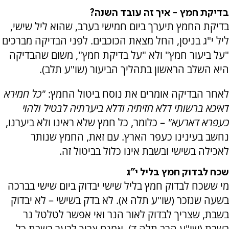
בדיקת חמץ - איך זה עובד השנה?
בדיקת החמץ תיערך ביום חמישי בערב, שהוא ליל שישי,
ליל י"ג בניסן, החל מצאת הכוכבים. לפני הבדיקה מברכים
"על ביעור חמץ" ולא "על בדיקת חמץ", משום שהבדיקה
היא השלב הראשון בתהליך הביעור (שו"ע תלב).
לאחר הבדיקה אומרים את נוסח ביטול החמץ:
"כל חמירא
דאיכא ברשותי דלא חזיתיה ודלא ביערתיה לבטיל ולהוי
כעפרא דארעא"
– כלומר, כל חמץ שלא ראינו ולא ביערנו,
נחשב בעינינו כעפר הארץ. עם זאת, החמץ שנותר
לאכילה בשישי ובשבת אינו כלול בביטול זה.
שכח לבדוק חמץ בליל י"ג
מי ששכח לבדוק חמץ בליל שישי יבדוק ביום שישי בברכה
בשעה שנזכר (שו"ע תלה א). לא בדק בשישי – לא יבדוק
בשבת, שצריך לבדוק לאור הנר ואי אפשר לטלטל נר
בשבת (שו"ע הרב תלה ד). אמנם צריך לבער בשבת כל