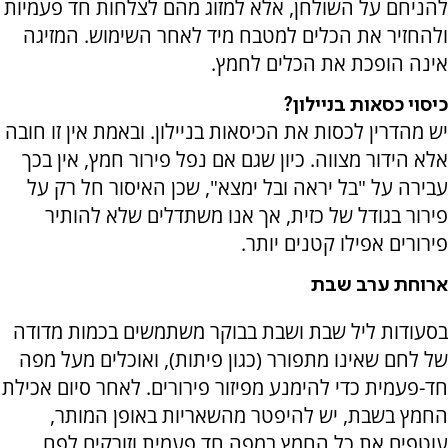
להניחם על השולחן, אלא למזוג מהם לצלחות חד פעמיות
ולהחזיר את הכלים למטבח מיד לאחר השימוש. המזיגה
אינה הופכת את הכלים לחמץ.
כיסוי כסאות בניילון?
יש מהדרין לכסות את הכיסאות בניילון. ובאמת אין זו חובה
אלא הידור מצווה.
כיון שגם אם נפל פירור חמץ, אין בכך
עבירה על "בל יראה ובל ימצא", שכן האיסור חל רק על
פירור בגודל של כזית, אך אנו משתדלים שלא להותיר
פירורים אפילו קטנים יותר.
ארוחת ערב שבת
בסעודות ליל שבת ושבת בבוקר משתמשים בכמות מדודה
של לחם שאינו מתפורר (כגון פיתות), ואוכלים מעל מפה
חד-פעמית כדי להימנע מפיזור פירורים. לאחר סיום אכילת
החמץ בשבת, יש להיפטר מהשאריות באופן המותר,
עוטפים את כל החמץ במפה חד פעמית וזורקים לפח