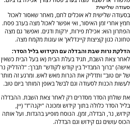
מלפורר או לשבור מצה בערב פסח לצורך אכילה בו ביום.
סעודה שלישית
בסעודה שלישית לא אוכלים לחם, מאחר שאסור לאכול
חמץ אחרי זמן האיסור, ואי אפשר לאכול מצה בערב פסח.
הפתרון הוא: אכילת פירות, ירקות ודגים. ואפשר גם מצה
טחונה כגון קציצות קיינדלאך או עוגות מקמח מצה.
הדלקת נרות שבת והבדלה עם הקידוש בליל הסדר:
לאחר צאת השבת, תגיד בעלת הבית (או בעל הבית כשאין
אישה) "ברוך המבדיל בין קודש לקודש" תברך: "להדליק נר
של יום טוב" ותדליק את הנרות מאש לאש. ומרגע זה מותר
לעשות הכנות לסעודה וגם לבשל באופן המותר ביום טוב.
את שולחן הסדר מסדרים רק לאחר צאת השבת. ההבדלה
בליל הסדר כלולה בתוך קידוש ומכונה "יקנה"ז" (יין,
קידוש, נר, הבדלה, זמן). הנוסח מופיע בהגדות. ועל אותה
הכוס עושים גם קידוש וגם הבדלה.