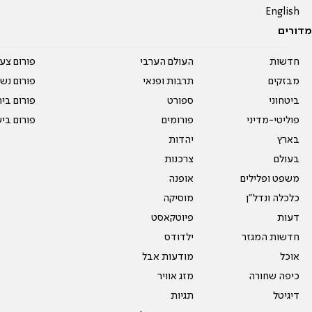
English
מדורים
חדשות
העולם הערבי
פורום צע
מבזקים
תרבות ופנאי
פורום נשו
ביטחוני
ספורט
פורום בי
פוליטי-מדיני
פורומים
פורום בי
בארץ
יהדות
בעולם
צרכנות
משפט ופלילים
אופנה
כלכלה ונדל"ן
מוסיקה
דעות
פיוטקאסט
חדשות המגזר
ילדודס
אוכל
מודעות אבל
כיפה שחורה
מזג אוויר
דיגיטל
תגיות