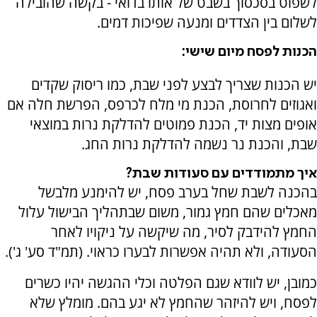
לשפוט בסכסוך בשבט של אותו בדואי - בקשה שהובילה
לשלום בין הצדדים ומנעה שפיכות דמים.
הכנות לפסח מיום שישי:
יש הכנות שצריך לבצע לפני שבת, כמו ריסוק שקדים
ואגוזים לחרוסת, הכנת מי מלח לכרפס, הפרשת חלה אם
אופים מצות יד, הכנת פמוטים להדלקת נרות במוצאי
שבת, והכנת נר נשמה להדלקת נרות החג.
איך מתמודדים עם סעודות שבת?
בהכנה לשבת שחל בערב פסח, יש להימנע מלבשל
מאכלים שהם חמץ גמור, משום שבתהליך הבישול עלול
החמץ להידבק לסיר, מה שיקשה על ניקויו לאחר
הסעודה, ולא תהיה אפשרות לבערו כראוי. (תמ"ד סע' ג').
כמובן, יש לוודא שגם הפלטה וכלי ההגשה יהיו כשרים
לפסח, ויש להיזהר שהחמץ לא יגע בהם. מומלץ שלא