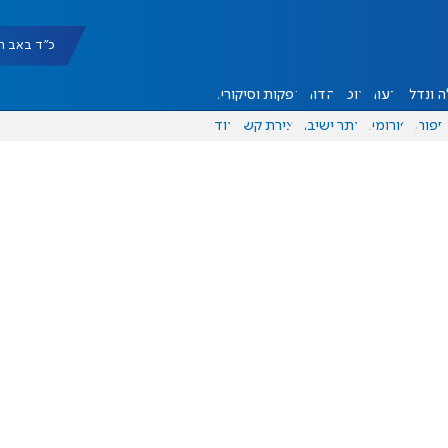
כ"ד באב תשפ"ו |
 ונדל"ן
דעות
אוכל
יהדות
הפקות וסיקורים
ספורט
פורומים
אתר ישיבה
יצירת קשר
עוד