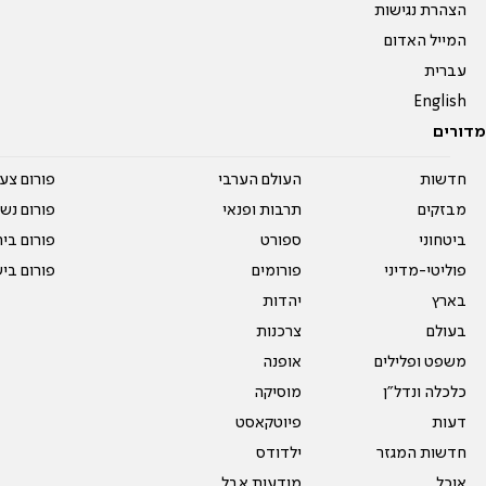
הצהרת נגישות
המייל האדום
עברית
English
מדורים
חדשות
העולם הערבי
פורום צע
מבזקים
תרבות ופנאי
פורום נשו
ביטחוני
ספורט
פורום בי
פוליטי-מדיני
פורומים
פורום בי
בארץ
יהדות
בעולם
צרכנות
משפט ופלילים
אופנה
כלכלה ונדל"ן
מוסיקה
דעות
פיוטקאסט
חדשות המגזר
ילדודס
אוכל
מודעות אבל