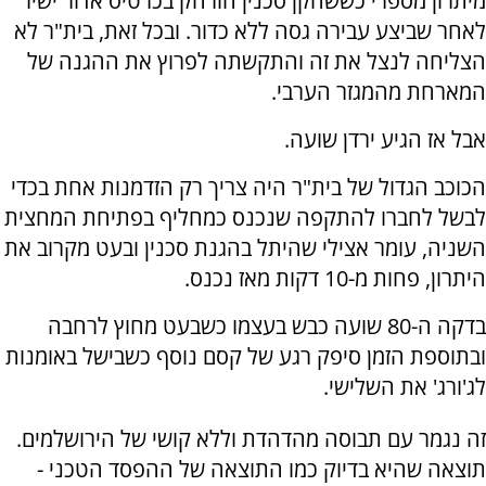
מיתרון מספרי כששחקן סכנין הורחק בכרטיס אדור ישיר
לאחר שביצע עבירה גסה ללא כדור. ובכל זאת, בית"ר לא
הצליחה לנצל את זה והתקשתה לפרוץ את ההגנה של
המארחת מהמגזר הערבי.
אבל אז הגיע ירדן שועה.
הכוכב הגדול של בית"ר היה צריך רק הזדמנות אחת בכדי
לבשל לחברו להתקפה שנכנס כמחליף בפתיחת המחצית
השניה, עומר אצילי שהיתל בהגנת סכנין ובעט מקרוב את
היתרון, פחות מ-10 דקות מאז נכנס.
בדקה ה-80 שועה כבש בעצמו כשבעט מחוץ לרחבה
ובתוספת הזמן סיפק רגע של קסם נוסף כשבישל באומנות
לג'ורג' את השלישי.
זה נגמר עם תבוסה מהדהדת וללא קושי של הירושלמים.
תוצאה שהיא בדיוק כמו התוצאה של ההפסד הטכני -