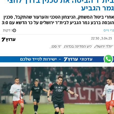
בית"ר הביסה את סכנין בדרך לחצי
גמר הגביע
אחרי ביטול המשחק, הניצחון הטכני והערעור שהתקבל, סכנין
הובסה ברבע גמר הגביע לבית"ר ירושלים על כר הדשא עם 3:0
נרי וייס
1 דקות
3.04.25, 22:30
בית"ר ירושלים
גביע המדינה בכדורגל
בני סכנין