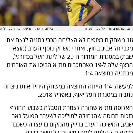
זהבי. מתקרב עוד אל עבר השיא
צילום: האתר הרשמי של מכבי ת"א
18 משחקים רצופים לא הצליחה מכבי נתניה לנצח את
מכבי תל אביב בחוץ, ואחרי משחק נוסף הערב (מוצאי
שבת) במסגרת המחזור ה-29 של ליגת העל בכדורגל,
הרצף עלה ל-19 כשהמכבים מת"א הביסו את האורחים
מנתניה בתוצאה 1:4.
למעשה, 1:4 הייתה התוצאה במשחק היחיד אותו ניצחה
נתניה במסגרת הפלייאוף, באפריל 2018.
האלופה מת"א שחזרה לצמרת הטבלה בשבוע החולף
בזכות תבוסה שהנחילה למוליכה לשעבר הפועל באר
שבע, המשיכה הערב בדיוק מהמקום בו עצרה כשכבר
בדקה ה-7 עלתה ליתרון משער של אושר דוידה.