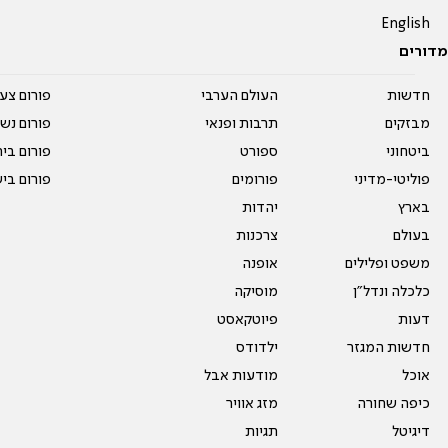
English
מדורים
חדשות
העולם הערבי
פורום צע
מבזקים
תרבות ופנאי
פורום נשו
ביטחוני
ספורט
פורום בי
פוליטי-מדיני
פורומים
פורום בי
בארץ
יהדות
בעולם
צרכנות
משפט ופלילים
אופנה
כלכלה ונדל"ן
מוסיקה
דעות
פיוטקאסט
חדשות המגזר
ילדודס
אוכל
מודעות אבל
כיפה שחורה
מזג אוויר
דיגיטל
תגיות