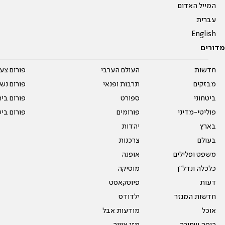
המייל האדום
עברית
English
מדורים
חדשות
העולם הערבי
פורום צע
מבזקים
תרבות ופנאי
פורום נשו
ביטחוני
ספורט
פורום בי
פוליטי-מדיני
פורומים
פורום בי
בארץ
יהדות
בעולם
צרכנות
משפט ופלילים
אופנה
כלכלה ונדל"ן
מוסיקה
דעות
פיוטקאסט
חדשות המגזר
ילדודס
אוכל
מודעות אבל