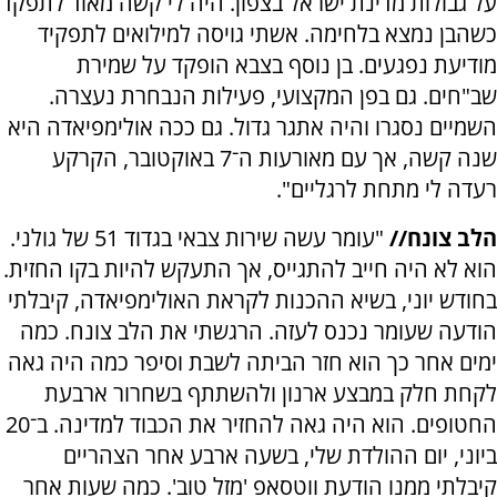
על גבולות מדינת ישראל בצפון. היה לי קשה מאוד לתפקד
כשהבן נמצא בלחימה. אשתי גויסה למילואים לתפקיד
מודיעת נפגעים. בן נוסף בצבא הופקד על שמירת
שב"חים. גם בפן המקצועי, פעילות הנבחרת נעצרה.
השמיים נסגרו והיה אתגר גדול. גם ככה אולימפיאדה היא
שנה קשה, אך עם מאורעות ה־7 באוקטובר, הקרקע
רעדה לי מתחת לרגליים".
הלב צונח//
"עומר עשה שירות צבאי בגדוד 51 של גולני.
הוא לא היה חייב להתגייס, אך התעקש להיות בקו החזית.
בחודש יוני, בשיא ההכנות לקראת האולימפיאדה, קיבלתי
הודעה שעומר נכנס לעזה. הרגשתי את הלב צונח. כמה
ימים אחר כך הוא חזר הביתה לשבת וסיפר כמה היה גאה
לקחת חלק במבצע ארנון ולהשתתף בשחרור ארבעת
החטופים. הוא היה גאה להחזיר את הכבוד למדינה. ב־20
ביוני, יום ההולדת שלי, בשעה ארבע אחר הצהריים
קיבלתי ממנו הודעת ווטסאפ 'מזל טוב'. כמה שעות אחר