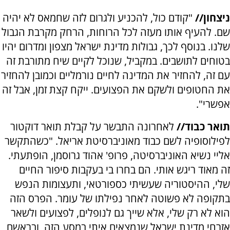
ניצחון//
"קודם כול, להכניע ולגרום לזה שחמאס לא יהיה
שם. להעיף אותו מעזה לכל הרוחות, הרחק מקרבת הגבול
שלנו. בנוסף לכך, גבולות מדינת ישראל מצפון ומדרום יהיו
בטוחים לתושבים. במקביל, שנוכל לקיים שיח מתורבת זה
עם זה, להחזיר את המדינה לחיים נורמליים וכמובן להחזיר
את החטופים ולשקם את הפצועים. ייקח קצת זמן, אבל זה
אפשרי".
תואר כבוד//
לאחרונה התבשר על קבלת תואר דוקטור
לפילוסופיה לשם כבוד מאוניברסיטת אריאל. "כשהתקשר
אליי נשיא האוניברסיטה, פרופ' אהוד גרוסמן, הופתעתי.
זה מאוד ריגש אותי. הם בחרו בי בעקבות סיפור החיים
שלי, ההיסטוריה שעשיתי כספורטאי, ותעצומות הנפש
בתקופה לא פשוטה לאחר נפילתו של עומר. הפרס הזה
הוא לא רק שלי, אלא שייך גם לנופלים, לפצועים ולשאר
אזרחי מדינת ישראל שנמצאים איתי במסע הזה, ובראשם