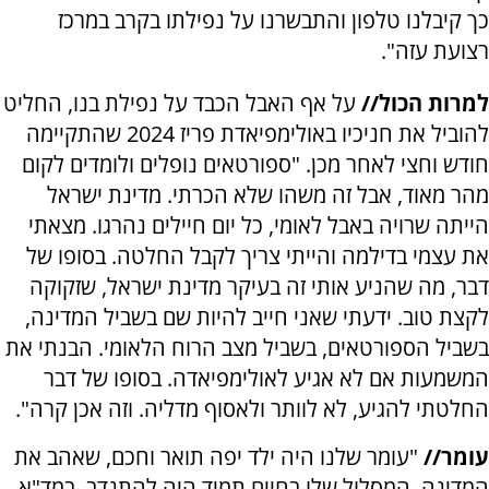
כך קיבלנו טלפון והתבשרנו על נפילתו בקרב במרכז
רצועת עזה".
למרות הכול//
על אף האבל הכבד על נפילת בנו, החליט
להוביל את חניכיו באולימפיאדת פריז 2024 שהתקיימה
חודש וחצי לאחר מכן. "ספורטאים נופלים ולומדים לקום
מהר מאוד, אבל זה משהו שלא הכרתי. מדינת ישראל
הייתה שרויה באבל לאומי, כל יום חיילים נהרגו. מצאתי
את עצמי בדילמה והייתי צריך לקבל החלטה. בסופו של
דבר, מה שהניע אותי זה בעיקר מדינת ישראל, שזקוקה
לקצת טוב. ידעתי שאני חייב להיות שם בשביל המדינה,
בשביל הספורטאים, בשביל מצב הרוח הלאומי. הבנתי את
המשמעות אם לא אגיע לאולימפיאדה. בסופו של דבר
החלטתי להגיע, לא לוותר ולאסוף מדליה. וזה אכן קרה".
עומר//
"עומר שלנו היה ילד יפה תואר וחכם, שאהב את
המדינה. המסלול שלו בחיים תמיד היה להתנדב. במד"א