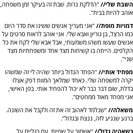
השבת שלי//
"הדלקת נרות. שבת זה בעיקר זמן משפחה,
אוהב להיות בבית".
דמויות מופת//
"אני מעריך אנשים ששינו את סדר היום
כמו הרצל, בן גוריון ואבא שלי. אני אוהב לראות סרטים על
אנשים שעשו משהו משמעותי, אבל אבא שלי לקח את כל
הקלפים. הייתה בו קשיחות מצד אחד ומשפחתיות מצד
שני".
מפחיד אותי//
"הפחד הגדול ביותר שהיה לי זה שמשהו
יקרה למשפחה שלי. כאחד שמלאך המוות דפק אצלו
בדלת, שום דבר כבר לא יכול להפחיד אותי. בפן האישי,
אני מפחד מאוד ממחטים".
משאלה//
"שנלמד לאהוב זה את זה ולקבל את השונה.
ברגע שנגיע לזה, ננצח ובגדול".
כשאהיה גדול//
"אשמור על שפיות, עם רגליים על