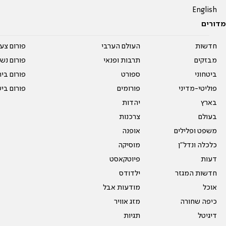
English
מדורים
חדשות
העולם הערבי
פורום צע
מבזקים
תרבות ופנאי
פורום נשו
ביטחוני
ספורט
פורום בי
פוליטי-מדיני
פורומים
פורום בי
בארץ
יהדות
בעולם
צרכנות
משפט ופלילים
אופנה
כלכלה ונדל"ן
מוסיקה
דעות
פיוטקאסט
חדשות המגזר
ילדודס
אוכל
מודעות אבל
כיפה שחורה
מזג אוויר
דיגיטל
תגיות