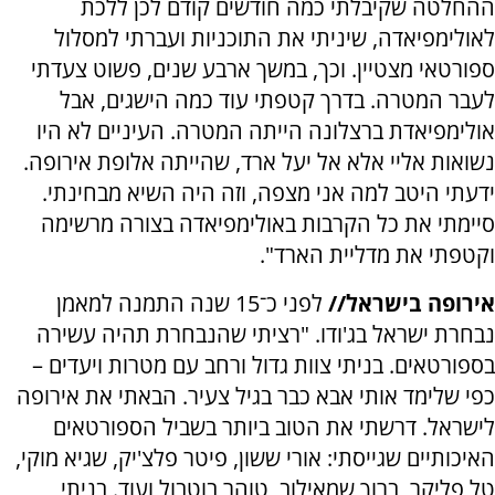
ההחלטה שקיבלתי כמה חודשים קודם לכן ללכת
לאולימפיאדה, שיניתי את התוכניות ועברתי למסלול
ספורטאי מצטיין. וכך, במשך ארבע שנים, פשוט צעדתי
לעבר המטרה. בדרך קטפתי עוד כמה הישגים, אבל
אולימפיאדת ברצלונה הייתה המטרה. העיניים לא היו
נשואות אליי אלא אל יעל ארד, שהייתה אלופת אירופה.
ידעתי היטב למה אני מצפה, וזה היה השיא מבחינתי.
סיימתי את כל הקרבות באולימפיאדה בצורה מרשימה
וקטפתי את מדליית הארד".
אירופה בישראל//
לפני כ־15 שנה התמנה למאמן
נבחרת ישראל בג'ודו. "רציתי שהנבחרת תהיה עשירה
בספורטאים. בניתי צוות גדול ורחב עם מטרות ויעדים –
כפי שלימד אותי אבא כבר בגיל צעיר. הבאתי את אירופה
לישראל. דרשתי את הטוב ביותר בשביל הספורטאים
האיכותיים שגייסתי: אורי ששון, פיטר פלצ'יק, שגיא מוקי,
טל פליקר, ברוך שמאילוב, טוהר בוטבול ועוד. בניתי