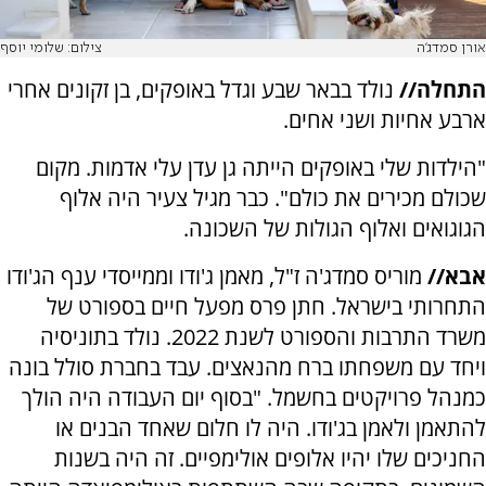
אורן סמדג'ה
צילום: שלומי יוסף
התחלה//
נולד בבאר שבע וגדל באופקים, בן זקונים אחרי
ארבע אחיות ושני אחים.
"הילדות שלי באופקים הייתה גן עדן עלי אדמות. מקום
שכולם מכירים את כולם". כבר מגיל צעיר היה אלוף
הגוגואים ואלוף הגולות של השכונה.
אבא//
מוריס סמדג'ה ז"ל, מאמן ג'ודו וממייסדי ענף הג'ודו
התחרותי בישראל. חתן פרס מפעל חיים בספורט של
משרד התרבות והספורט לשנת 2022. נולד בתוניסיה
ויחד עם משפחתו ברח מהנאצים. עבד בחברת סולל בונה
כמנהל פרויקטים בחשמל. "בסוף יום העבודה היה הולך
להתאמן ולאמן בג'ודו. היה לו חלום שאחד הבנים או
החניכים שלו יהיו אלופים אולימפיים. זה היה בשנות