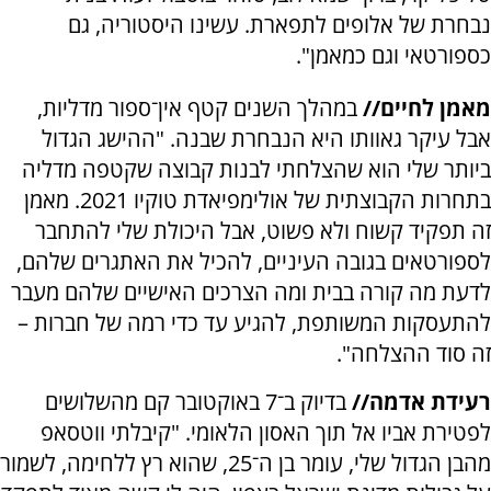
נבחרת של אלופים לתפארת. עשינו היסטוריה, גם
כספורטאי וגם כמאמן".
מאמן לחיים//
במהלך השנים קטף אין־ספור מדליות,
אבל עיקר גאוותו היא הנבחרת שבנה. "ההישג הגדול
ביותר שלי הוא שהצלחתי לבנות קבוצה שקטפה מדליה
בתחרות הקבוצתית של אולימפיאדת טוקיו 2021. מאמן
זה תפקיד קשוח ולא פשוט, אבל היכולת שלי להתחבר
לספורטאים בגובה העיניים, להכיל את האתגרים שלהם,
לדעת מה קורה בבית ומה הצרכים האישיים שלהם מעבר
להתעסקות המשותפת, להגיע עד כדי רמה של חברות –
זה סוד ההצלחה".
רעידת אדמה//
בדיוק ב־7 באוקטובר קם מהשלושים
לפטירת אביו אל תוך האסון הלאומי. "קיבלתי ווטסאפ
מהבן הגדול שלי, עומר בן ה־25, שהוא רץ ללחימה, לשמור