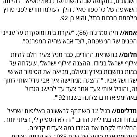
השמונים, בתקופה שבה השתתפות באולימפיאדה הייתה
השאיפה של כל ספורטאי". הלך לעולמו חודש לפני פרוץ
מלחמת חרבות ברזל, והוא בן 92.
אמא//
חיה סמדג'ה (86). "עקרת בית ומופקדת על ענייני
הפנים של המשפחה, לצד אבא שהיה המפרנס".
חלום//
בהשראת ההורים, כבר מגיל צעיר חלם להיות
אלוף ישראל בג'ודו. ההצגה 'אלוף ישראל', שעלתה על
במות נחשבות בארץ ובעולם, מביאה את הסיפור האישי
שלו ושל אביו. "ההצגה ממחישה איך אבי גידל אותי לתוך
זה, והוביל אותי צעד אחר צעד עד להישג הגדול
באולימפיאדת ברצלונה בשנת 92'".
מדליסט//
בגיל 12 השתתף לראשונה באליפות ישראל
בג'ודו וזכה במדליית הזהב. "זה לא הספיק לי, רציתי יותר.
החלטתי לקחת את הג'ודו כמה צעדים קדימה.
באולימפיאדת סיאול של שנת 1988 לא הייתה נציגות