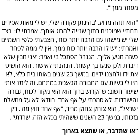
מפחד ממך'".
"הוא תהה מדוע. 'בהינתן פקודה שלי, יש לי מאות אסירים
תחתיי שמוכנים בתוך שנייה להרוג אותך'. אמרתי לו: 'בצד
שלי יש מישהו עם הרבה יותר כוח', הצבעתי כלפי השמיים
ואמרתי: 'יש לו הרבה יותר כוח ממך. אין לי ממה לפחד
כשזה מגיע אליך'. הגנרל הסתכל בי ואמר: 'אני מבין שלא
דיברת ולכן פגעו בך קשות'. הנהנתי לאישור. הוא הושיט
את ידו ולחצנו ידיים. במשך 23 שנים באותו בית כלא, לא
היו לי בעיות עם החבורה הנאצית במתחם. זה לימד אותי
שיעור חשוב: שהקדוש ברוך הוא הוא מקור לכוח, גבורה
והישרדות. לא סמכתי על אף אחד, בוודאי לא על ממשלת
ישראל", הוא צוחק צחוק מריר, "אף אחד חוץ מה'. רק
בזכותו, במשך 23 השנים ששהיתי בכלא הזה, שרדתי".
"או שתדבר, או שתצא בארון"