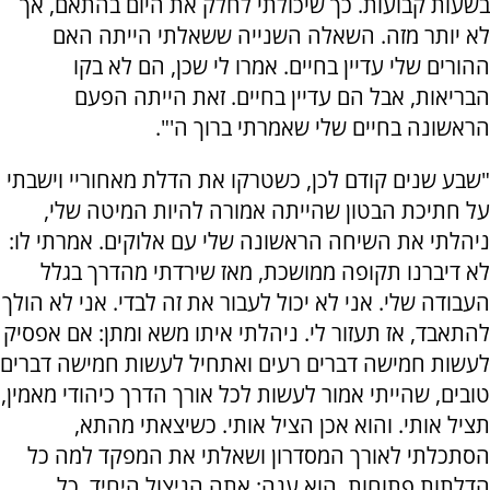
בשעות קבועות. כך שיכולתי לחלק את היום בהתאם, אך
לא יותר מזה. השאלה השנייה ששאלתי הייתה האם
ההורים שלי עדיין בחיים. אמרו לי שכן, הם לא בקו
הבריאות, אבל הם עדיין בחיים. זאת הייתה הפעם
הראשונה בחיים שלי שאמרתי ברוך ה'".
"שבע שנים קודם לכן, כשטרקו את הדלת מאחוריי וישבתי
על חתיכת הבטון שהייתה אמורה להיות המיטה שלי,
ניהלתי את השיחה הראשונה שלי עם אלוקים. אמרתי לו:
לא דיברנו תקופה ממושכת, מאז שירדתי מהדרך בגלל
העבודה שלי. אני לא יכול לעבור את זה לבדי. אני לא הולך
להתאבד, אז תעזור לי. ניהלתי איתו משא ומתן: אם אפסיק
לעשות חמישה דברים רעים ואתחיל לעשות חמישה דברים
טובים, שהייתי אמור לעשות לכל אורך הדרך כיהודי מאמין,
תציל אותי. והוא אכן הציל אותי. כשיצאתי מהתא,
הסתכלתי לאורך המסדרון ושאלתי את המפקד למה כל
הדלתות פתוחות. הוא ענה: אתה הניצול היחיד, כל