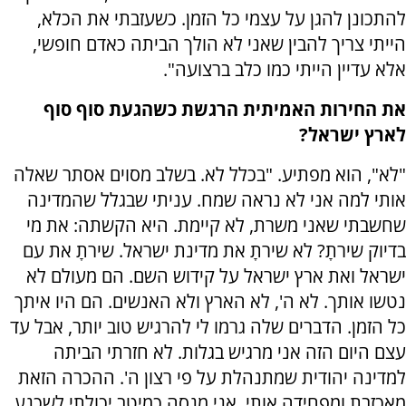
להתכונן להגן על עצמי כל הזמן. כשעזבתי את הכלא,
הייתי צריך להבין שאני לא הולך הביתה כאדם חופשי,
אלא עדיין הייתי כמו כלב ברצועה".
את החירות האמיתית הרגשת כשהגעת סוף סוף
לארץ ישראל?
"לא", הוא מפתיע. "בכלל לא. בשלב מסוים אסתר שאלה
אותי למה אני לא נראה שמח. עניתי שבגלל שהמדינה
שחשבתי שאני משרת, לא קיימת. היא הקשתה: את מי
בדיוק שירתָ? לא שירתָ את מדינת ישראל. שירתָ את עם
ישראל ואת ארץ ישראל על קידוש השם. הם מעולם לא
נטשו אותך. לא ה', לא הארץ ולא האנשים. הם היו איתך
כל הזמן. הדברים שלה גרמו לי להרגיש טוב יותר, אבל עד
עצם היום הזה אני מרגיש בגלות. לא חזרתי הביתה
למדינה יהודית שמתנהלת על פי רצון ה'. ההכרה הזאת
מאכזבת ומפחידה אותי. אני מנסה כמיטב יכולתי לשכנע