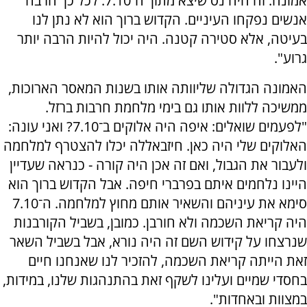
אמונה. זה היה נס שיצא מתוך ה־7.10. לכל כך הרבה
אנשים נפקחו העיניים. הקדוש ברוך הוא לא נתן לנו
בעיטה, אלא סטירה קטנה. היה יכול להיות הרבה יותר
גרוע".
האמונה הגדולה שליוותה אותו בשנות המאסר הארוכות,
ממשיכה ללוות אותו גם בימי מלחמת חרבות ברזל.
"לפעמים שואלים: איפה היה אלוקים ב־7.10? ואני עונה:
האלוקים שלי היה כאן. חיזבאללה יכלו להצטרף למלחמה
ולעבור את הגבול, ואם זה אכן היה קורה - כנראה שעדיין
היינו נלחמים איתם בפרברי חיפה. אבל הקדוש ברוך הוא
סימא את עיניהם והשאיר אותם מחוץ למלחמה. ה־7.10
היה קריאת השכמה ולא חורבן. כמובן, בשביל הקורבנות
שנרצחו על קידוש השם זה היה נורא, אבל בשביל השאר
זאת הייתה קריאת השכמה, להזכיר לנו שאנחנו חיים
בחסדי שמיים ועלינו לשקף זאת בהתנהגות שלנו, במידות,
במצוות ובאחדות".