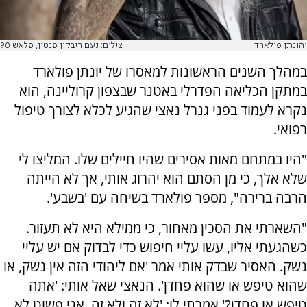
יהונתן פולארד
צילום: נעם ריבקין פנטון, פלאש 90
במהלך השנים הראשונות למאסרו של יונתן פולארד
במתקן הכליאה הפדרלי באטנר שבצפון קרוליינה, הוא
נקרא לעמוד בפני גנרל נאצי שהגיע לכלא לצורך טיפול
רפואי.
"היו במתחם מאות אסירים שהיו חיילים שלו. המליצו לי
שלא אלך, כי מן הסתם הוא יהרוג אותי, אך לא הייתה
הרבה ברירה", מספר פולארד בשיחה עם 'בשבע'.
"השארתי את הסכין מאחור, כי ממילא היא לא תעזור.
כשהגעתי אליו, עשו עליי חיפוש כדי לבדוק אם יש עליי
נשק. האסיר שבדק אותי אמר 'אם ליהודי הזה אין נשק, או
שהוא טיפש או שהוא פחדן'. הנאצי שאל אותי: 'אתה
טיפש או פחדן?' אמרתי לו: 'לא זה ולא זה. אני פשוט לא