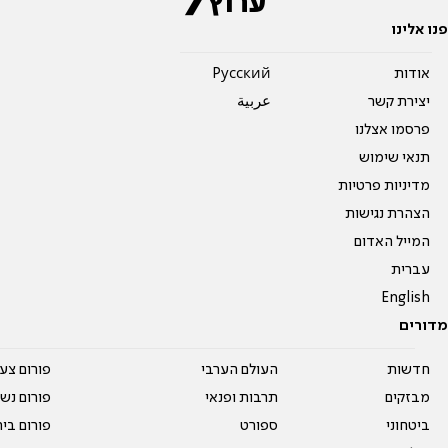
פנו אלינו
אודות
Pусский
יצירת קשר
عربية
פרסמו אצלנו
תנאי שימוש
מדיניות פרטיות
הצהרת נגישות
המייל האדום
עברית
English
מדורים
חדשות
העולם הערבי
פורום צע
מבזקים
תרבות ופנאי
פורום נשו
ביטחוני
ספורט
פורום בי