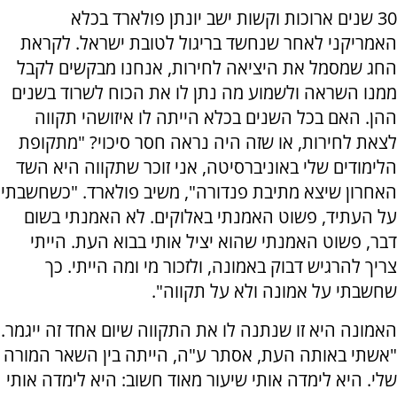
30 שנים ארוכות וקשות ישב יונתן פולארד בכלא
האמריקני לאחר שנחשד בריגול לטובת ישראל. לקראת
החג שמסמל את היציאה לחירות, אנחנו מבקשים לקבל
ממנו השראה ולשמוע מה נתן לו את הכוח לשרוד בשנים
ההן. האם בכל השנים בכלא הייתה לו איזושהי תקווה
לצאת לחירות, או שזה היה נראה חסר סיכוי? "מתקופת
הלימודים שלי באוניברסיטה, אני זוכר שתקווה היא השד
האחרון שיצא מתיבת פנדורה", משיב פולארד. "כשחשבתי
על העתיד, פשוט האמנתי באלוקים. לא האמנתי בשום
דבר, פשוט האמנתי שהוא יציל אותי בבוא העת. הייתי
צריך להרגיש דבוק באמונה, ולזכור מי ומה הייתי. כך
שחשבתי על אמונה ולא על תקווה".
האמונה היא זו שנתנה לו את התקווה שיום אחד זה ייגמר.
"אשתי באותה העת, אסתר ע"ה, הייתה בין השאר המורה
שלי. היא לימדה אותי שיעור מאוד חשוב: היא לימדה אותי