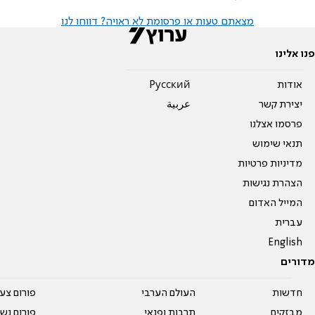
מצאתם טעות או פרסומת לא ראויה? דווחו לנו
פנו אלינו
אודות
Pусский
יצירת קשר
عربية
פרסמו אצלנו
תנאי שימוש
מדיניות פרטיות
הצהרת נגישות
המייל האדום
עברית
English
מדורים
חדשות
העולם הערבי
פורום צע
מבזקים
תרבות ופנאי
פורום נשו