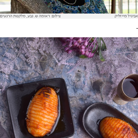
אביגיל מייזליק
צילום: ראומה ש. גבע, מלקטת הרגעים
-