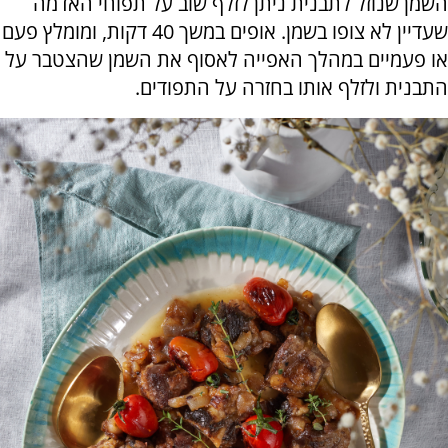
השמן שנוזל לתבנית ניתן לזלף שוב על תפוחי האדמה
שעדיין לא צופו בשמן. אופים במשך 40 דקות, ומומלץ פעם
או פעמיים במהלך האפייה לאסוף את השמן שהצטבר על
התבנית ולזלף אותו בחזרה על התפודים.