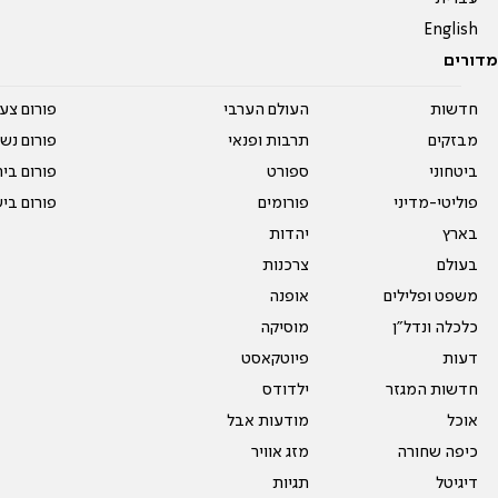
English
מדורים
חדשות
העולם הערבי
פורום צע
מבזקים
תרבות ופנאי
פורום נשו
ביטחוני
ספורט
פורום בי
פוליטי-מדיני
פורומים
פורום בי
בארץ
יהדות
בעולם
צרכנות
משפט ופלילים
אופנה
כלכלה ונדל"ן
מוסיקה
דעות
פיוטקאסט
חדשות המגזר
ילדודס
אוכל
מודעות אבל
כיפה שחורה
מזג אוויר
דיגיטל
תגיות