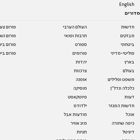
English
מדורים
חדשות
העולם הערבי
פורום צע
מבזקים
תרבות ופנאי
פורום נשו
ביטחוני
ספורט
פורום בי
פוליטי-מדיני
פורומים
פורום בי
בארץ
יהדות
בעולם
צרכנות
משפט ופלילים
אופנה
כלכלה ונדל"ן
מוסיקה
דעות
פיוטקאסט
חדשות המגזר
ילדודס
אוכל
מודעות אבל
כיפה שחורה
מזג אוויר
דיגיטל
תגיות