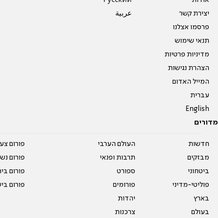
אודות
Pусский
יצירת קשר
عربية
פרסמו אצלנו
תנאי שימוש
מדיניות פרטיות
הצהרת נגישות
המייל האדום
עברית
English
מדורים
חדשות
העולם הערבי
פורום צע
מבזקים
תרבות ופנאי
פורום נשו
ביטחוני
ספורט
פורום בי
פוליטי-מדיני
פורומים
פורום בי
בארץ
יהדות
בעולם
צרכנות