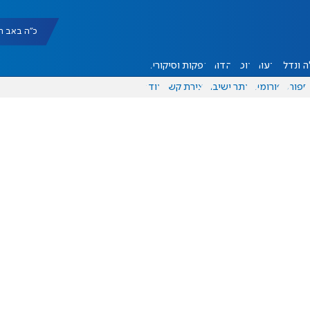
כ"ה באב תשפ"ו |
 ונדל"ן
דעות
אוכל
יהדות
הפקות וסיקורים
ספורט
פורומים
אתר ישיבה
יצירת קשר
עוד