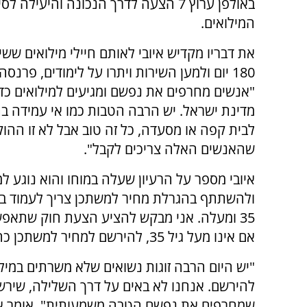
באולפן ערוץ 7 הצעה לדרך הנכונה והיעילה 
המילואים.
את דבריו מקדיש איובי לאותם חיילי מילואים ששי
180 יום ולמען השירות ויתרו על לימודים, פרנסה,
"אנשים מחרפים את נפשם ומגיעים למילואים כדי
מדינת ישראל. יש הרבה הטבות כמו אי עמידה בת
לבית קפה או מסעדה, כל זה טוב אבל לא זו ההו
שהאנשים האלה צריכים לקבל".
איובי מספר על הרעיון שעלה במוחו והוא נוגע למ
ולהשתתף בהגרלת מחיר למשתכן צריך לעמוד בקריטר
35 ומעלה. אני מבקש להציע הצעת חוק שתאפשר 
אם אינו מעל גיל 35, להירשם למחיר למשתכן כהטבה והוקרה".
"יש היום הרבה זוגות נשואים שלא משרתים במיל
להירשם. אנחנו לא באים על דרך השלילה, שירשמ
שמחרפים את נפשם הטבה משמעותית", אומר איובי