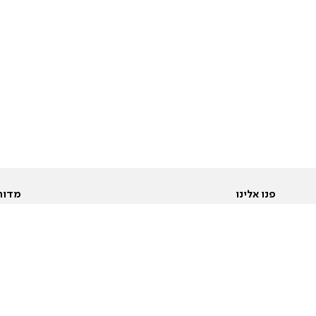
פנו אלינו
מדור
אודות
Pусский
חד
יצירת קשר
عربية
מב
פרסמו אצלנו
בי
תנאי שימוש
פו
מדיניות פרטיות
בא