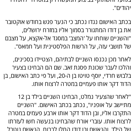
יהודים".
בכתב האישום נגדו נכתב כי הנער פגש בחודש אוקטובר
את בן דודו המתגורר בסמוך אליו במזרח ירושלים,
"והשניים שוחחו על 'המצב' במסגד אל-אקצא, על מצבם
של תושבי עזה, על הרשות הפלסטינית ועל חמאס".
לאחר מכן נכנסו השניים לבתיהם, הצטיידו בסכינים,
והלכו לעבר שכונת פסגת זאב. שם הם הבחינו בצעיר
בלבוש חרדי, יוסף טויטו בן ה-20, ועל פי כתב האישום, בן
הדוד דקר אותו פעמיים במטרה לרצוח אותו.
"לאחר שהצעיר נמלט, הבחינו השניים בילד בן 12
מתיישב על אופניו", נכתב בכתב האישום. "השניים
התקרבו אליו, ובן הדוד דקר אותו ארבע פעמים במטרה
לרצוח אותו. עוברי אורח שהבחינו בנעשה חשו לעזרתו
של הילד, והנאשם ובן דודו החלו לברוח. הנאשם נוטרל