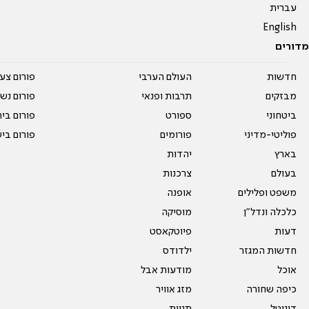
עברית
English
מדורים
חדשות
העולם הערבי
פורום צע
מבזקים
תרבות ופנאי
פורום נשו
ביטחוני
ספורט
פורום בי
פוליטי-מדיני
פורומים
פורום בי
בארץ
יהדות
בעולם
צרכנות
משפט ופלילים
אופנה
כלכלה ונדל"ן
מוסיקה
דעות
פיוטקאסט
חדשות המגזר
ילדודס
אוכל
מודעות אבל
כיפה שחורה
מזג אוויר