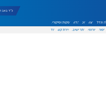
כ"ד באב תשפ"ו |
 ונדל"ן
דעות
אוכל
יהדות
הפקות וסיקורים
ספורט
פורומים
אתר ישיבה
יצירת קשר
עוד