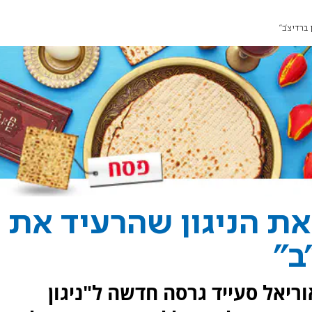
ברדיצ'ב"
ת הניגון שהרעיד את
ב"
יאל סעייד גרסה חדשה ל"ניגון