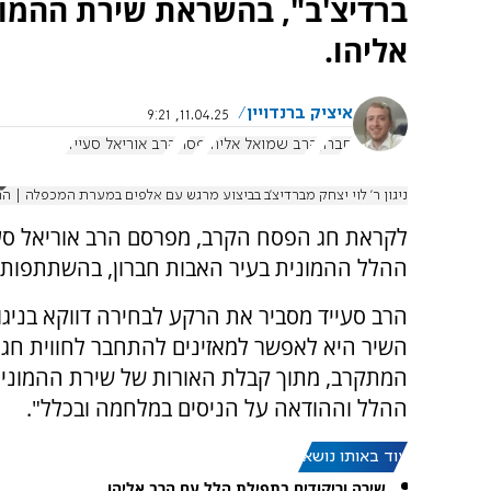
ברדיצ'ב", בהשראת שירת ההמו
אליהו.
איציק ברנדויין
11.04.25, 9:21
חברון
הרב שמואל אליהו
פסח
הרב אוריאל סעייד
ניגון ר' לוי יצחק מברדיצ'ב בביצוע מרגש עם אלפים במערת המכפלה | הר
לקראת חג הפסח הקרב, מפרסם הרב אוריאל סעיי
ההלל ההמונית בעיר האבות חברון, בהשתתפות 
הרב סעייד מסביר את הרקע לבחירה דווקא בניגון
השיר היא לאפשר למאזינים להתחבר לחווית חג
המתקרב, מתוך קבלת האורות של שירת ההמוני
ההלל וההודאה על הניסים במלחמה ובכלל".
עוד באותו נושא:
שירה וריקודים בתפילת הלל עם הרב אליהו