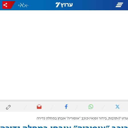
+
-
ערוץ 7
תרבות, בידור ופנאי
כוכב "אופוריה" אובחן במחלה נדירה