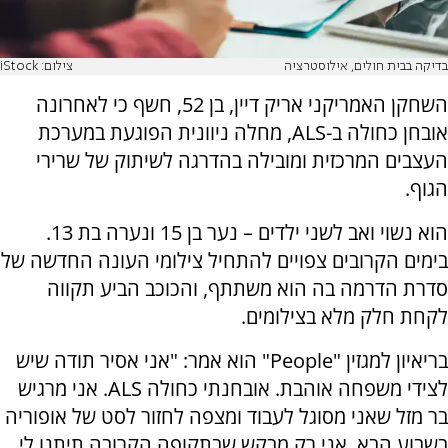
בדיקה בבית חולים, אילוסטרציה
צילום: iStock
השחקן האמריקני אריק דיין, בן 52, חשף כי לאחרונה
אובחן כחולה ב-ALS, מחלה ניוונית הפוגעת במערכת
העצבים המרכזית ומובילה בהדרגה לשיתוק של שרירי
הגוף.
הוא נשוי ואב לשני ילדים – נער בן 15 ונערה בת 13.
בימים הקרובים צפויים להתחיל צילומי העונה החדשה של
סדרת הדרמה בה הוא משתתף, והכוכב הביע תקווה
לקחת חלק מלא בצילומים.
בריאיון למגזין "People" הוא אמר: "אני אסיר תודה שיש
לצידי משפחה אוהבת. אובחנתי כחולה ALS. אני מרגיש
בר מזל שאני מסוגל לעבוד ומצפה לחזור לסט של אופוריה
בשבוע הבא. אני רק מבקש שבתקופה הקרובה תיתנו לי