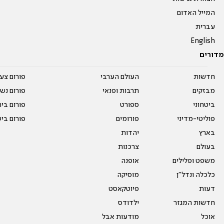
המייל האדום
עברית
English
מדורים
חדשות
העולם הערבי
פורום צע
מבזקים
תרבות ופנאי
פורום נשו
ביטחוני
ספורט
פורום בי
פוליטי-מדיני
פורומים
פורום בי
בארץ
יהדות
בעולם
צרכנות
משפט ופלילים
אופנה
כלכלה ונדל"ן
מוסיקה
דעות
פיוטקאסט
חדשות המגזר
ילדודס
אוכל
מודעות אבל