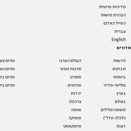
מדיניות פרטיות
הצהרת נגישות
המייל האדום
עברית
English
מדורים
חדשות
העולם הערבי
פורום צע
מבזקים
תרבות ופנאי
פורום נשו
ביטחוני
ספורט
פורום בי
פוליטי-מדיני
פורומים
פורום בי
בארץ
יהדות
בעולם
צרכנות
משפט ופלילים
אופנה
כלכלה ונדל"ן
מוסיקה
דעות
פיוטקאסט