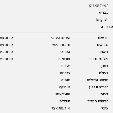
המייל האדום
עברית
English
מדורים
חדשות
העולם הערבי
פורום צע
מבזקים
תרבות ופנאי
פורום נשו
ביטחוני
ספורט
פורום בי
פוליטי-מדיני
פורומים
פורום בי
בארץ
יהדות
בעולם
צרכנות
משפט ופלילים
אופנה
כלכלה ונדל"ן
מוסיקה
דעות
פיוטקאסט
חדשות המגזר
ילדודס
אוכל
מודעות אבל