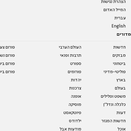
הצהרת נגישות
המייל האדום
עברית
English
מדורים
חדשות
העולם הערבי
פורום צע
מבזקים
תרבות ופנאי
פורום נשו
ביטחוני
ספורט
פורום בי
פוליטי-מדיני
פורומים
פורום בי
בארץ
יהדות
בעולם
צרכנות
משפט ופלילים
אופנה
כלכלה ונדל"ן
מוסיקה
דעות
פיוטקאסט
חדשות המגזר
ילדודס
אוכל
מודעות אבל