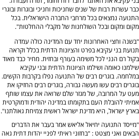
בני עקיבא את האתגר לחבר רוח וחומר, תורה ועבודה.
כבר עשרות רבות של שנים שחניכות וחניכי ובוגרות ובוגרי
התנועה נמצאים בכל מרחבי החברה הישראלית. בכל
מקום ומקום ובכל השולחנות של מקבלי ההחלטות".
"בשנה וחצי האחרונות יחד עם המדינה כולה עמדה
תנועת בני עקיבא בפרט והציונות הדתית בכלל וקראה
בקול רם הנני לכל משימה בעורף ובחזית. מחיר כבד מאוד
שילמנו כאומה ושילמו הציונות הדתית ובני עקיבא
במלחמה. בוגרים רבים של התנועה נפלו בקרבות הקשים.
בוגרים רבים עשו מעשה גבורה, בוגרים רבים החזיקו את
מעט על המרובה, של מגזר שלם שרואה את עצמו שותף
אמיתי להובלת העם בתקומתו במדינה יהודית ודמוקרטית
בארץ ישראל, היא מדינת ישראל ראשית צמיחת גאולתנו".
"מייסד התנועה יחיאל אליאש אמר בעבר את הדברים
הבאים ואני מצטט : "בחזוני ראיתי לפניי יהדות דתית גאה