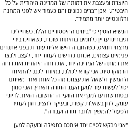
היוצרת ומעצבת את דמותה של המדינה היהודית על כל
היבטיה." אכן דברים נכונים והם כעמוד אש לפני המחנה
ורלוונטיים יותר מתמיד".
הנשיא הוסיף כי "בימים ההיסטוריים הללו, כשחיילינו
וגיבורינו עדיין נלחמים בחזיתות שונות, כשאחינו בידי
מרצחי חמאס, כשהחברה הישראלית עומדת בפני אתגרים
פנימיים עצומים, אנחנו נדרשים לעמוד יחד, לעצב ולבצר
את דמותה של המדינה יחד, את רוחה היהודית ואת רוחה
הדמוקרטית. אני קורא לכולנו, במיוחד לכם, להתאחד
ולהמשיך ולשאול את עצמנו מה כל אחת ואחד מאיתנו
יכול לעשות עוד למען העם, התורה והארץ. ואני סמוך
ובטוח שתדעו למנף את הוועידה החשובה הזאת, לדיוני
עומק, לדון בשאלות קשות, ובעיקר להציב חזון לעתיד
ולפעול להמשיך ולחבר תורה ועבודה".
"אני מבקש לסיים יחד איתכם בתפילה ובזעקה למען