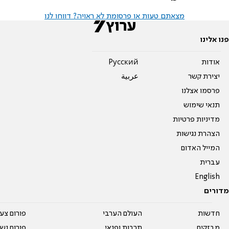
מצאתם טעות או פרסומת לא ראויה? דווחו לנו
פנו אלינו
אודות
Pусский
יצירת קשר
عربية
פרסמו אצלנו
תנאי שימוש
מדיניות פרטיות
הצהרת נגישות
המייל האדום
עברית
English
מדורים
חדשות
העולם הערבי
פורום צע
מבזקים
תרבות ופנאי
פורום נשו