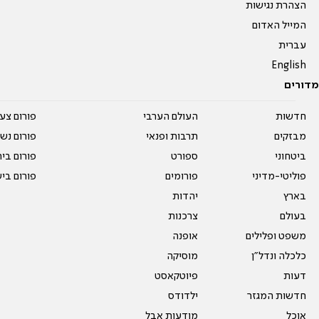
הצהרת נגישות
המייל האדום
עברית
English
מדורים
חדשות
העולם הערבי
פורום צע
מבזקים
תרבות ופנאי
פורום נשו
ביטחוני
ספורט
פורום בי
פוליטי-מדיני
פורומים
פורום בי
בארץ
יהדות
בעולם
צרכנות
משפט ופלילים
אופנה
כלכלה ונדל"ן
מוסיקה
דעות
פיוטקאסט
חדשות המגזר
ילדודס
אוכל
מודעות אבל