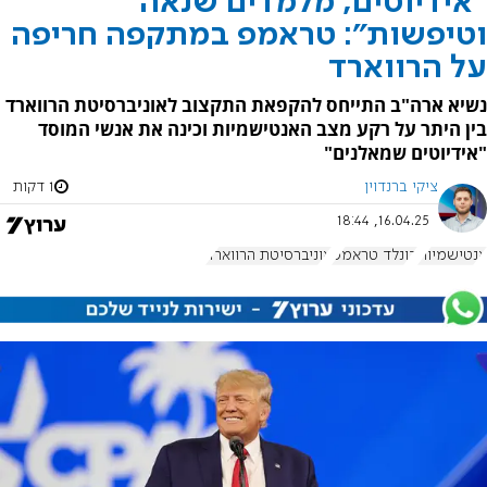
"אידיוטים, מלמדים שנאה
וטיפשות": טראמפ במתקפה חריפה
על הרווארד
נשיא ארה"ב התייחס להקפאת התקצוב לאוניברסיטת הרווארד
בין היתר על רקע מצב האנטישמיות וכינה את אנשי המוסד
"אידיוטים שמאלנים"
ציקי ברנדוין
1 דקות
16.04.25, 18:44
אנטישמיות
דונלד טראמפ
אוניברסיטת הרווארד