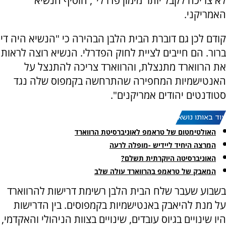
לא צריכה לקבל יותר מימון פדרלי", הוסיף הנשיא
האמריקני.
קודם לכן גם דוברת הבית הלבן הבהירה כי "הנשיא היה די
ברור. הם חייבים לציית לחוק הפדרלי. הנשיא רוצה לראות
את הרווארד מתנצלת, והרווארד צריכה להתנצל על
האנטישמיות המחפירה שהתרחשה בקמפוס שלה נגד
סטודנטים יהודים אמריקנים".
עוד באותו נושא:
האולטימטום של טראמפ לאוניברסיטת הרווארד
המרצה היחיד ליידיש -מופלה לרעה
האוניברסיטה היוקרתית תשלם?
המאבק של טראמפ בהרווארד עולה שלב
בשבוע שעבר שלח הבית הלבן רשימת דרישות להרווארד
על מנת להיאבק באנטישמיות בקמפוסים. בין הדרישות
היו שינויים בגיוס עובדים, שינויים בצוות הניהולי והאקדמי,