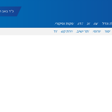
כ"ד באב תשפ"ו |
 ונדל"ן
דעות
אוכל
יהדות
הפקות וסיקורים
ספורט
פורומים
אתר ישיבה
יצירת קשר
עוד