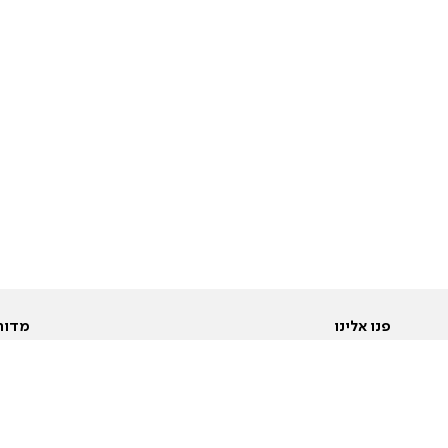
פנו אלינו
מדור
אודות
Pусский
חד
יצירת קשר
عربية
מב
פרסמו אצלנו
בי