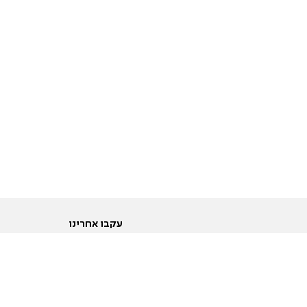
עקבו אחרינו
ות
טוויטר
ם הריון ולידה
פייסבוק
ום לקראת נישואין וזוגיות
אינסטגרם