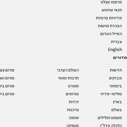
פרסמו אצלנו
תנאי שימוש
מדיניות פרטיות
הצהרת נגישות
המייל האדום
עברית
English
מדורים
חדשות
העולם הערבי
פורום צע
מבזקים
תרבות ופנאי
פורום נשו
ביטחוני
ספורט
פורום בי
פוליטי-מדיני
פורומים
פורום בי
בארץ
יהדות
בעולם
צרכנות
משפט ופלילים
אופנה
כלכלה ונדל"ן
מוסיקה