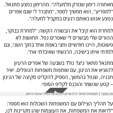
מאחורה רימון שנזרק מלמעלה". מהרימון נפצע מתנאל.
"למפריע", הוא ממשיך לספר, "מתברר לי שגם אפרים
נפצע אנוש באותם רגעים במקביל למעלה".
למחרת הוא קיבל את הבשורה הקשה: "למחרת בבוקר,
ההורים שלי מבשרים לי שאפרים נפל. תחושות לא
פשוטות, היינו חודשיים וחצי באמת אחד בתוך השני, וגם
למדתי איתו בישיבה, הרגשתי שאיבדתי אח".
מתנאל מתאר כיצד נולד בשבעה של אפרים הרעיון
להוציא את הניגון, עם שותפות משפחות הנופלים. יאיר
חנניה, שנפל בהמשך, הספיק להקליט סקיצה של הניגון
– קטע שנשמר והוכנס לקליפ הסופי.
מִן הַמֵּצַר | משפחת מחזור כ"ח שרים לזכרם של נופלי ישיבת ירוחם
על תהליך הצילום עם המשפחות השכולות הוא מספר:
"לראות את המשפחות, את העוצמות שהן מקרינות לנו,