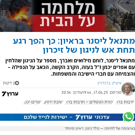
מתנאל ליסנר בראיון: כך הפך רגע
תחת אש לניגון של זיכרון
מתנאל ליסנר, לוחם מילואים ואברך, מספר על הניגון שהלחין
עם אפרים יכמן ז"ל בעזה, הקרב הקשה, הכאב על הנפילה –
והצמיחה עם חברי הישיבה והמשפחות.
איציק ברנדויין
2 דקות
פורסם:
17.04.25, 19:44
עודכן:
20:54
חרבות ברזל
גבורת הנופלים - חרבות ברזל
ישיבת ירוחם
אפרים יכמן
בעיצומה של לחימה – נולד ניגון: ראיון מיוחד