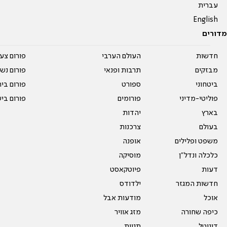
עברית
English
מדורים
חדשות
העולם הערבי
פורום צע
מבזקים
תרבות ופנאי
פורום נשו
ביטחוני
ספורט
פורום בי
פוליטי-מדיני
פורומים
פורום בי
בארץ
יהדות
בעולם
צרכנות
משפט ופלילים
אופנה
כלכלה ונדל"ן
מוסיקה
דעות
פיוטקאסט
חדשות המגזר
ילדודס
אוכל
מודעות אבל
כיפה שחורה
מזג אוויר
דיגיטל
תגיות