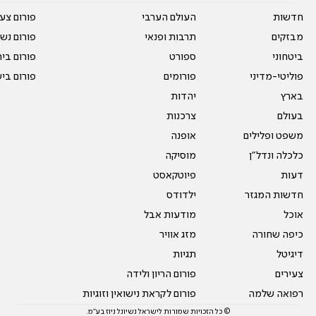
חדשות
העולם הערבי
פורום צע
מבזקים
תרבות ופנאי
פורום נשו
ביטחוני
ספורט
פורום בי
פוליטי-מדיני
פורומים
פורום בי
בארץ
יהדות
בעולם
צרכנות
משפט ופלילים
אופנה
כלכלה ונדל"ן
מוסיקה
דעות
פיוטקאסט
חדשות המגזר
ילדודס
אוכל
מודעות אבל
כיפה שחורה
מזג אוויר
דיגיטל
תגיות
צעירים
פורום הריון ולידה
רפואה שלמה
פורום לקראת נישואין וזוגיות
© כל הזכויות שמורות לישראל נשיונל ניוז בע"מ.