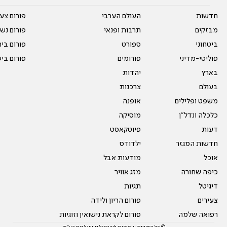
חדשות
העולם הערבי
פורום צע
מבזקים
תרבות ופנאי
פורום נשו
ביטחוני
ספורט
פורום בי
פוליטי-מדיני
פורומים
פורום בי
בארץ
יהדות
בעולם
צרכנות
משפט ופלילים
אופנה
כלכלה ונדל"ן
מוסיקה
דעות
פיוטקאסט
חדשות המגזר
ילדודס
אוכל
מודעות אבל
כיפה שחורה
מזג אוויר
דיגיטל
תגיות
צעירים
פורום הריון ולידה
רפואה שלמה
פורום לקראת נישואין וזוגיות