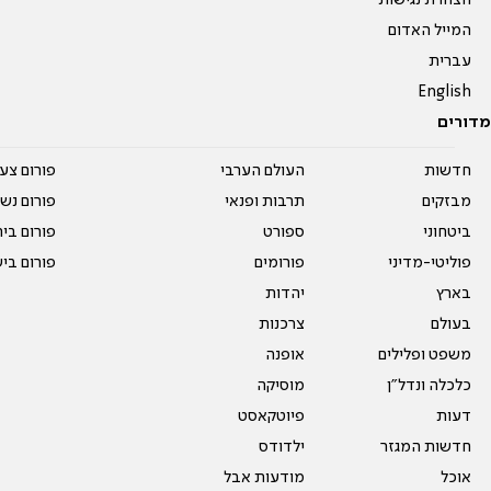
הצהרת נגישות
המייל האדום
עברית
English
מדורים
חדשות
העולם הערבי
פורום צע
מבזקים
תרבות ופנאי
פורום נשו
ביטחוני
ספורט
פורום בי
פוליטי-מדיני
פורומים
פורום בי
בארץ
יהדות
בעולם
צרכנות
משפט ופלילים
אופנה
כלכלה ונדל"ן
מוסיקה
דעות
פיוטקאסט
חדשות המגזר
ילדודס
אוכל
מודעות אבל