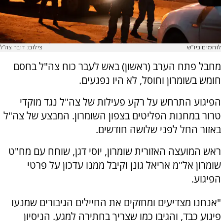
לוחמים ביו"ש
צילום: דובר צה"ל
מחבל פתח הערב (ראשון) באש לעבר כוח צה"ל בחסם
חומש בשומרון וחוסל, לא היו נפגעים.
הפיגוע התרחש על רקע פעילות של צה"ל נגד מוקדי
טרור במחנות הפליטים בצפון השומרון. המבצע של צה"ל
באזור החל לפני שלושה חודשים.
ראש המועצה האזורית שומרון, יוסי דגן, שוחח עם מח"ט
שומרון אל"מ אריאל גונן וקיבל ממנו עדכון על פרטי
הפיגוע.
"אנחנו מצדיעים ומחזקים את החיילים הגיבורים שמנעו
פיגוע כבד, והגיבו כמו שצריך בחתירה למגע. הניסיון