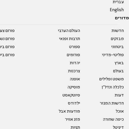
עברית
English
מדורים
חדשות
העולם הערבי
פורום צע
מבזקים
תרבות ופנאי
פורום נשו
ביטחוני
ספורט
פורום בי
פוליטי-מדיני
פורומים
פורום בי
בארץ
יהדות
בעולם
צרכנות
משפט ופלילים
אופנה
כלכלה ונדל"ן
מוסיקה
דעות
פיוטקאסט
חדשות המגזר
ילדודס
אוכל
מודעות אבל
כיפה שחורה
מזג אוויר
דיגיטל
תגיות